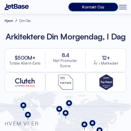
Kontakt Oss
Hjem
Om Oss
Arkitektere Din Morgendag, I Dag
8.4
$500M+
12+
Net Promoter
Totale Klient-Exits
År i Markedet
Score
HVEM VI ER