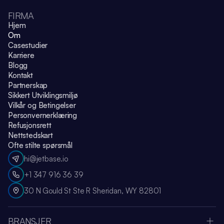
FIRMA
Hjem
Om
Casestudier
Karriere
Blogg
Kontakt
Partnerskap
Sikkert Utviklingsmiljø
Vilkår og Betingelser
Personvernerklæring
Refusjonsrett
Nettstedskart
Ofte stilte spørsmål
hi@jetbase.io
+1 347 916 36 39
30 N Gould St Ste R Sheridan, WY 82801
BRANSJER