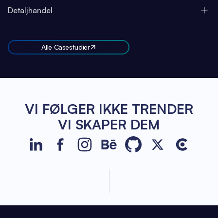
Detaljhandel
Alle Casestudier
VI FØLGER IKKE TRENDER
VI SKAPER DEM
JetBase on LinkedIn
JetBase on Facebook
JetBase on Instagram
JetBase on Behance
JetBase on GitHub
JetBase on Xco
JetBase o