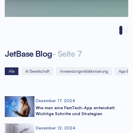
JetBase Blog
-
Seite
7
Alle
AI Bereitschaft
Anwendungsrefaktorisierung
App-Ent
Dezember 17, 2024
Wie man eine FemTech-App entwickelt:
Wichtige Schritte und Strategien
Dezember 12, 2024