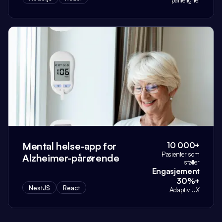
pålitelighet
Mental helse-app for
10 000+
Pasienter som
Alzheimer-pårørende
støtter
Engasjement
30%+
NestJS
React
Adaptiv UX