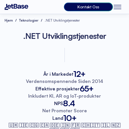
Kontakt Oss
Hjem
Teknologier
.NET Utviklingstjenester
.NET Utviklingstjenester
12+
År i Markedet
Verdensomspennende
Siden 2014
65+
Effektive prosjekter
Inkludert KI, AR
og IoT-produkter
8.4
NPS
Net Promoter
Score
10+
Land
🇺🇲 🇮🇪 🇨🇬 🇨🇦 🇩🇪 🇮🇳 🇫🇷
🇨🇭🇮🇹 🇮🇱 🇳🇿