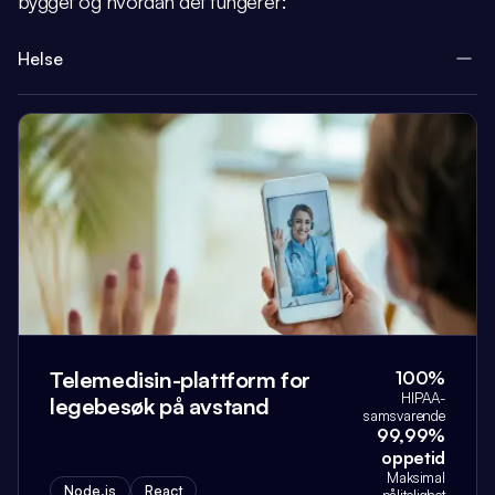
bygget og hvordan det fungerer:
Helse
Telemedisin-plattform for
100%
HIPAA-
legebesøk på avstand
samsvarende
99,99%
oppetid
Maksimal
Node.js
React