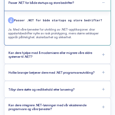
Passer .NET for både startups og store bedrifter?
Passer .NET for både startups og store bedrifter?
Ja. Med våre tjenester for utvikling av .NET-applikasjoner, drar
oppstartsbedrifter nytte av rask prototyping, mens større selskaper
oppnår pålitelighet, skalerbarhet og sikkerhet.
Kan dere hjelpe med å modernisere eller migrere våre eldre
systemer til .NET?
Hvilke bransjer betjener dere med .NET programvareutvikling?
Tilbyr dere støtte og vedlikehold etter lansering?
Kan dere integrere .NET-løsninger med vår eksisterende
programvare og våre tjenester?