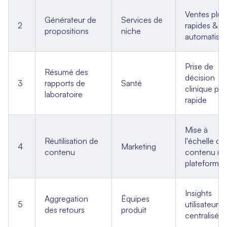
Ventes plus
Générateur de
Services de
2
rapides & d
propositions
niche
automatisé
Prise de
Résumé des
décision
3
rapports de
Santé
clinique plu
laboratoire
rapide
Mise à
Réutilisation de
l'échelle de
4
Marketing
contenu
contenu mul
plateformes
Insights
Aggregation
Équipes
5
utilisateurs
des retours
produit
centralisés