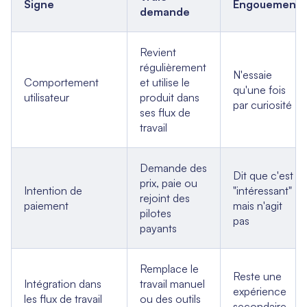
Signe
Engouement
demande
Revient
régulièrement
N'essaie
Comportement
et utilise le
qu'une fois
utilisateur
produit dans
par curiosité
ses flux de
travail
Demande des
Dit que c'est
prix, paie ou
Intention de
"intéressant"
rejoint des
paiement
mais n'agit
pilotes
pas
payants
Remplace le
Reste une
Intégration dans
travail manuel
expérience
les flux de travail
ou des outils
secondaire