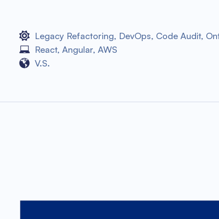
Legacy Refactoring
,
DevOps
,
Code Audit
,
On
React
,
Angular
,
AWS
V.S.