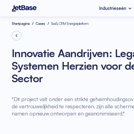
Industrieseën
EHR & EMR
Legacy code refac
Startpagina
Cases
SaaS, CRM Energieplatform
Industrieseën
Diensten
Technologieën
Media & Entertainm
Devops
Vue.js
Innovatie Aandrijven: Le
Fitness
UI & UX Ontwerp
Systemen Herzien voor de
eCommerce
Ontwikkeling van I
Sector
Shopify
Serverless Applicat
SaaS Ontwikkelings
*Dit project valt onder een strikte geheimhoudings
de vertrouwelijkheid te respecteren, zijn alle scher
namen opnieuw ontworpen en geanonimiseerd.*