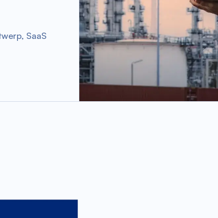
twerp
,
SaaS