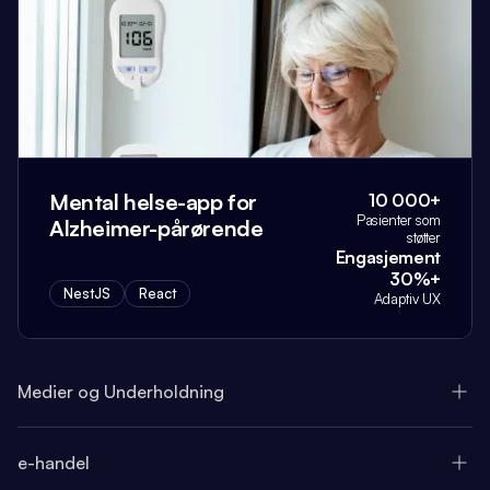
Mental helse-app for
10 000+
Pasienter som
Alzheimer-pårørende
støtter
Engasjement
30%+
NestJS
React
Adaptiv UX
Medier og Underholdning
e-handel