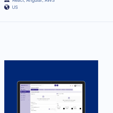
React
,
Angular
,
AWS
US