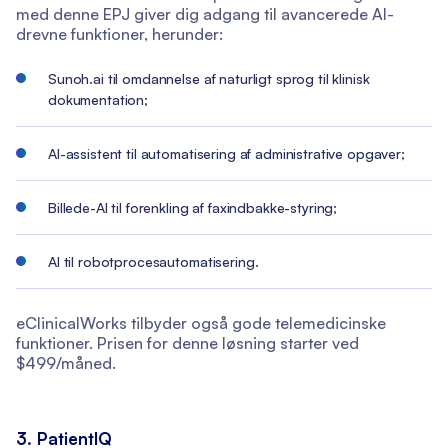
med denne EPJ giver dig adgang til avancerede AI-
drevne funktioner, herunder:
Sunoh.ai til omdannelse af naturligt sprog til klinisk
dokumentation;
AI-assistent til automatisering af administrative opgaver;
Billede-AI til forenkling af faxindbakke-styring;
AI til robotprocesautomatisering.
eClinicalWorks tilbyder også gode telemedicinske
funktioner. Prisen for denne løsning starter ved
$499/måned.
3. PatientIQ