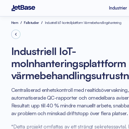
Industrier
Apple Vision Pro
SaaS-utvecklingsf
Hem
Fallstudier
Industriell IoT-kontrollplattform Värmebehandlingshantering
Industrier
Tjänster
Tekniker
Fintech
Molnmigration
Node.js
Industriell IoT-
Psykisk hälsa
Azure Konsulttjäns
molnhanteringsplattform 
Molnkostnadsoptim
Legacy Kodbearbe
värmebehandlingsutrustn
Vue.js
e-handel
Kodgranskning
Centraliserad enhetskontroll med realtidsövervakning,
automatiserade QC-rapporter och omedelbara aviser
Resultat: upp till 40 % mindre manuellt arbete, snabb
av problem och minskad driftstopp över flera platser.
*Detta projekt omfattas av ett strängt sekretessavtal.