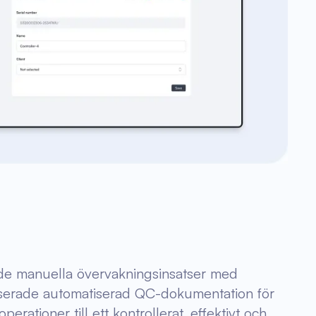
kade manuella övervakningsinsatser med
iserade automatiserad QC-dokumentation för
ationer till ett kontrollerat, effektivt och