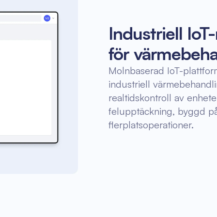
Industriell Io
för värmebeha
Molnbaserad IoT-plattform
industriell värmebehandl
realtidskontroll av enhet
felupptäckning, byggd på
flerplatsoperationer.