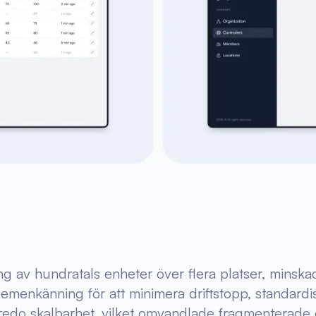
ing av hundratals enheter över flera platser, mins
enkänning för att minimera driftstopp, standard
edo skalbarhet, vilket omvandlade fragmenterade oper