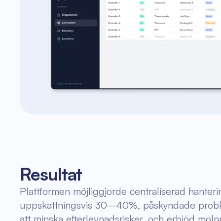
Resultat
Plattformen möjliggjorde centraliserad hanter
uppskattningsvis 30–40%, påskyndade problem
att minska efterlevnadsrisker, och erbjöd molnr