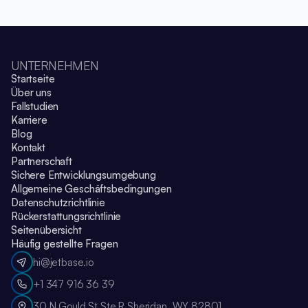
UNTERNEHMEN
Startseite
Über uns
Fallstudien
Karriere
Blog
Kontakt
Partnerschaft
Sichere Entwicklungsumgebung
Allgemeine Geschäftsbedingungen
Datenschutzrichtlinie
Rückerstattungsrichtlinie
Seitenübersicht
Häufig gestellte Fragen
hi@jetbase.io
+1 347 916 36 39
30 N Gould St Ste R Sheridan, WY 82801