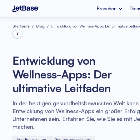
Branchen
Dien
Apple Vision Pro
SaaS-Entwicklung
Branchen
Dienstleistungen
Technologien
Startseite
Blog
Entwicklung von Wellness-Apps: Der ultimative Leitfa
Fintech
Cloud-Migration
Node.js
Entwicklung von
Psychische Gesundhei
Azure Beratung
Wellness-Apps: Der
Cloud-Kostenoptimier
Legacy-Code-Refak
Vue.js
ultimative Leitfaden
E-Commerce
Software-Code-Au
In der heutigen gesundheitsbewussten Welt kann 
Entwicklung von Wellness-Apps ein großer Erfolg 
Unternehmen sein. Erfahren Sie, wie Sie es mit Je
machen.
App-Entwicklung
Gesundheitssoftware