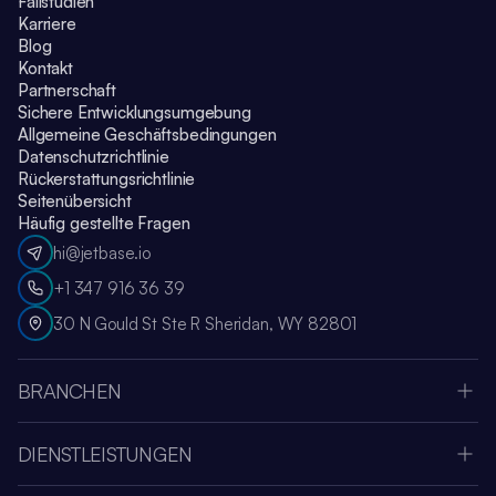
Fallstudien
Karriere
Blog
Kontakt
Partnerschaft
Sichere Entwicklungsumgebung
Allgemeine Geschäftsbedingungen
Datenschutzrichtlinie
Rückerstattungsrichtlinie
Seitenübersicht
Häufig gestellte Fragen
hi@jetbase.io
+1 347 916 36 39
30 N Gould St Ste R Sheridan, WY 82801
BRANCHEN
Apple Vision Pro
Oculus Meta Quest
DIENSTLEISTUNGEN
Sportanwendung
SaaS-Entwicklungsunternehmen
Medien & Unterhaltung