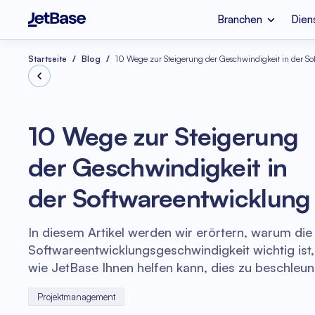
Branchen
Dien
Apple Vision Pro
SaaS-Entwicklung
Branchen
Dienstleistungen
Technologien
Startseite
Blog
10 Wege zur Steigerung der Geschwindigkeit in der S
Fintech
Cloud-Migration
Node.js
10 Wege zur Steigerung
Psychische Gesundhei
Azure Beratung
der Geschwindigkeit in
Cloud-Kostenoptimier
Legacy-Code-Refak
Vue.js
der Softwareentwicklung
E-Commerce
Software-Code-Au
In diesem Artikel werden wir erörtern, warum die
Softwareentwicklungsgeschwindigkeit wichtig ist,
wie JetBase Ihnen helfen kann, dies zu beschleun
Projektmanagement