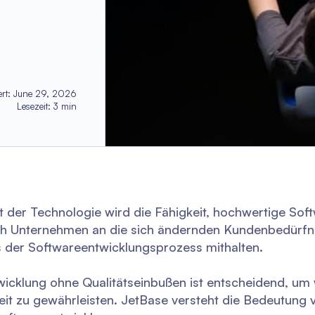
ert
:
June 29, 2026
Lesezeit
:
3
min
t der Technologie wird die Fähigkeit, hochwertige Soft
ich Unternehmen an die sich ändernden Kundenbedürfn
der Softwareentwicklungsprozess mithalten.
icklung ohne Qualitätseinbußen ist entscheidend, um
eit zu gewährleisten. JetBase versteht die Bedeutung 