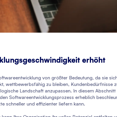
klungsgeschwindigkeit erhöht
oftwareentwicklung von größter Bedeutung, da sie sich
t, wettbewerbsfähig zu bleiben, Kundenbedürfnisse zu
ologische Landschaft anzupassen. In diesem Abschnitt
e den Softwareentwicklungsprozess erheblich beschleu
 schneller und effizienter liefern kann.
ann Ihre Organisation ihr volles Potenzial entfalten u