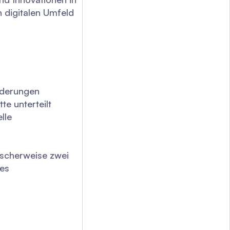
 digitalen Umfeld
nderungen
e unterteilt
lle
ischerweise zwei
res