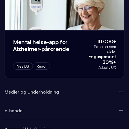
Mental helse-app for
10 000+
Pasienter som
Alzheimer-pårørende
støtter
Engasjement
30%+
NestJS
React
Adaptiv UX
Medier og Underholdning
e-handel