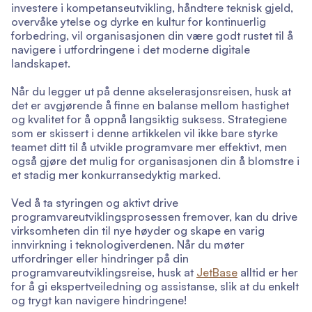
investere i kompetanseutvikling, håndtere teknisk gjeld,
overvåke ytelse og dyrke en kultur for kontinuerlig
forbedring, vil organisasjonen din være godt rustet til å
navigere i utfordringene i det moderne digitale
landskapet.
Når du legger ut på denne akselerasjonsreisen, husk at
det er avgjørende å finne en balanse mellom hastighet
og kvalitet for å oppnå langsiktig suksess. Strategiene
som er skissert i denne artikkelen vil ikke bare styrke
teamet ditt til å utvikle programvare mer effektivt, men
også gjøre det mulig for organisasjonen din å blomstre i
et stadig mer konkurransedyktig marked.
Ved å ta styringen og aktivt drive
programvareutviklingsprosessen fremover, kan du drive
virksomheten din til nye høyder og skape en varig
innvirkning i teknologiverdenen. Når du møter
utfordringer eller hindringer på din
programvareutviklingsreise, husk at
JetBase
alltid er her
for å gi ekspertveiledning og assistanse, slik at du enkelt
og trygt kan navigere hindringene!