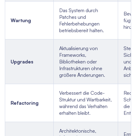
Das System durch
Bewah
Patches und
Wartung
fügt 
Fehlerbehebungen
hinzu
betriebsbereit halten.
Aktualisierung von
Stellt
Frameworks,
Siche
Upgrades
Bibliotheken oder
und g
Infrastrukturen ohne
Anbie
größere Änderungen.
sicher
Verbessert die Code-
Reduz
Struktur und Wartbarkeit,
Schul
Refactoring
während das Verhalten
die
erhalten bleibt.
Entwi
Architektonische,
Ermögl