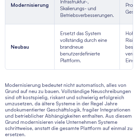
Infrastruktur-,
Modernisierung
Produ
Skalierungs- und
Gesch
Betriebsverbesserungen.
Ersetzt das System
Hohe
vollständig durch eine
Risik
Neubau
brandneue
beseit
benutzerdefinierte
veralt
Plattform.
Einsc
Modernisierung bedeutet nicht automatisch, alles von
Grund auf neu zu bauen. Vollständige Neuschreibungen
sind oft kostspielig, riskant und schwierig erfolgreich
umzusetzen, da ältere Systeme in der Regel Jahre
undokumentierter Geschäftslogik, fragiler Integrationen
und betrieblicher Abhängigkeiten enthalten. Aus diesem
Grund modernisieren viele Unternehmen Systeme
schrittweise, anstatt die gesamte Plattform auf einmal zu
ersetzen.