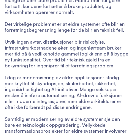
mange år uten store problemer. Plattformen fungerer
fortsatt, kundene fortsetter å bruke produktet, og
virksomheten opererer normalt.
Det virkelige problemet er at eldre systemer ofte blir en
forretningsbegrensning lenge før de blir en teknisk feil.
Utviklingen avtar, distribusjoner blir risikofylte,
infrastrukturkostnadene øker, og ingeniørteam bruker
mer tid på å vedlikeholde gammel logikk enn på å bygge
ny funksjonalitet. Over tid blir teknisk gjeld fra en
bekymring for ingeniører til et forretningsproblem.
I dag er modernisering av eldre applikasjoner stadig
mer knyttet til skyadopsjon, skalerbarhet, sikkerhet,
ingeniørhastighet og AI-initiativer. Mange selskaper
ønsker å innføre automatisering, AI-drevne funksjoner
eller moderne integrasjoner, men eldre arkitekturer er
ofte ikke forberedt på disse endringene.
Samtidig er modernisering av eldre systemer sjelden
bare en teknologisk oppgradering. Vellykkede
transformasjonsprosjekter for eldre systemer involverer