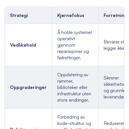
Strategi
Kjernefokus
Forretning
Å holde systemet
operativt
Bevarer stat
Vedlikehold
gjennom
legger ikke ti
reparasjoner og
feilrettinger.
Oppdatering av
Sikrerer
rammer,
sikkerhetsov
Oppgraderinger
biblioteker eller
og grunnle
infrastruktur uten
leverandørst
store endringer.
Forbedring av
kode-struktur og
Reduserer te