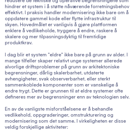
redusere de tekniske og operative begrensningene som
hindrer et system i å støtte nåværende forretningsbehov
effektivt. I praksis handler modernisering ikke bare om å
oppdatere gammel kode eller flytte infrastruktur til
skyen. Hovedmålet er vanligvis å gjøre plattformen
enklere å vedlikeholde, tryggere å endre, raskere å
skalere og mer tilpasningsdyktig til fremtidige
produktkrav.
I dag blir et system "eldre" ikke bare på grunn av alder. I
mange tilfeller skaper relativt unge systemer allerede
alvorlige driftsproblemer på grunn av arkitektoniske
begrensninger, dårlig skalerbarhet, utdaterte
avhengigheter, svak observerbarhet, eller sterkt
sammenkoblede komponenter som er vanskelige å
endre trygt. Dette er grunnen til at eldre systemer ofte
defineres mer av begrensninger enn av teknologien selv.
En av de vanligste misforståelsene er å behandle
vedlikehold, oppgraderinger, omstrukturering og
modernisering som det samme. I virkeligheten er disse
veldig forskjellige aktiviteter: