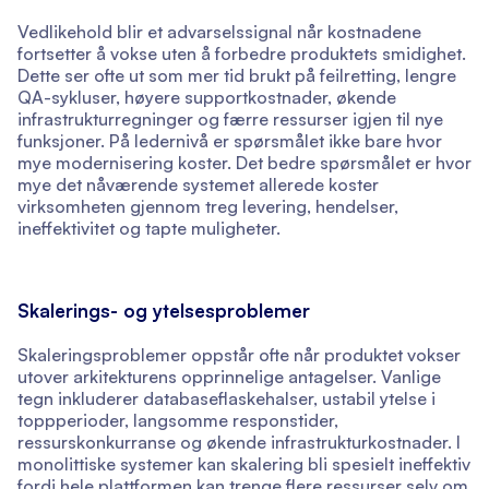
Vedlikehold blir et advarselssignal når kostnadene
fortsetter å vokse uten å forbedre produktets smidighet.
Dette ser ofte ut som mer tid brukt på feilretting, lengre
QA-sykluser, høyere supportkostnader, økende
infrastrukturregninger og færre ressurser igjen til nye
funksjoner. På ledernivå er spørsmålet ikke bare hvor
mye modernisering koster. Det bedre spørsmålet er hvor
mye det nåværende systemet allerede koster
virksomheten gjennom treg levering, hendelser,
ineffektivitet og tapte muligheter.
Skalerings- og ytelsesproblemer
Skaleringsproblemer oppstår ofte når produktet vokser
utover arkitekturens opprinnelige antagelser. Vanlige
tegn inkluderer databaseflaskehalser, ustabil ytelse i
toppperioder, langsomme responstider,
ressurskonkurranse og økende infrastrukturkostnader. I
monolittiske systemer kan skalering bli spesielt ineffektiv
fordi hele plattformen kan trenge flere ressurser selv om