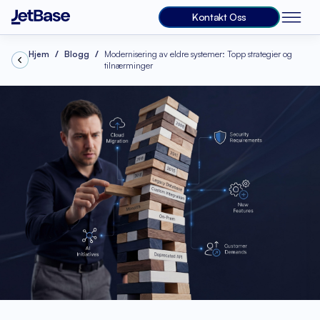
Kontakt Oss
Hjem
Blogg
Modernisering av eldre systemer: Topp strategier og
tilnærminger