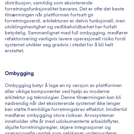
distribusjon, samtidig som eksisterende
forretningsfunksjonalitet bevares. Det er ofte det beste
tilnærmingen når plattformen fortsatt gir
forretningsverdi, arkitekturen er delvis funksjonell, men
utviklingshastighet og vedlikeholdbarhet har forfalt
betydelig. Sammenlignet med full ombygging, medfører
refaktorisering vanligvis lavere operasjonell risiko fordi
systemet utvikler seg gradvis i stedet for å bli helt
erstattet.
Ombygging
Ombygging betyr å lage en ny versjon av plattformen
eller viktige komponenter ved hjelp av moderne
arkitektur og teknologier. Denne tilnærmingen kan bli
nødvendig når det eksisterende systemet ikke lenger
kan støtte fremtidige forretningskrav effektivt. Imidlertid
medfører ombygging store risikoer. Arvssystemer
inneholder ofte år med udokumenterte arbeidsflyter,
skjulte forretningsregler, skjøre integrasjoner og
operasjonelle unntak som selskaper undervurderer