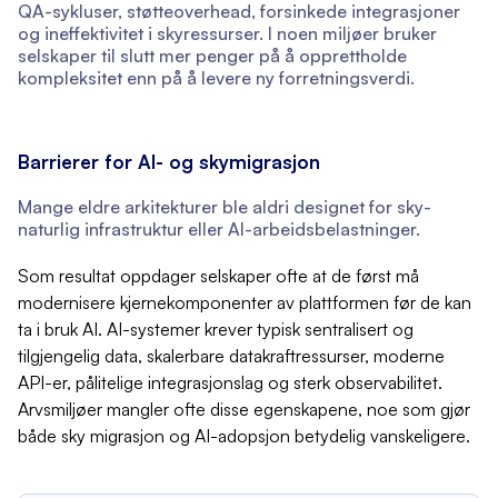
QA-sykluser, støtteoverhead, forsinkede integrasjoner
og ineffektivitet i skyressurser. I noen miljøer bruker
selskaper til slutt mer penger på å opprettholde
kompleksitet enn på å levere ny forretningsverdi.
Barrierer for AI- og skymigrasjon
Mange eldre arkitekturer ble aldri designet for sky-
naturlig infrastruktur eller AI-arbeidsbelastninger.
Som resultat oppdager selskaper ofte at de først må
modernisere kjernekomponenter av plattformen før de kan
ta i bruk AI. AI-systemer krever typisk sentralisert og
tilgjengelig data, skalerbare datakraftressurser, moderne
API-er, pålitelige integrasjonslag og sterk observabilitet.
Arvsmiljøer mangler ofte disse egenskapene, noe som gjør
både sky migrasjon og AI-adopsjon betydelig vanskeligere.