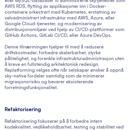
eller MySQL-databaser til administrerte skytjenester som
AWS RDS, flytting av applikasjoner inn i Docker-
containere orkestrert med Kubernetes, erstatning av
selvadministrert infrastruktur med AWS, Azure, eller
Google Cloud-tjenester, og modernisering av
distribusjonsmiljøer ved hjelp av CI/CD-plattformer som
GitHub Actions, GitLab CI/CD, eller Azure DevOps.
Denne tilnærmingen hjelper til med å redusere
driftskostnader, forbedre skalerbarhet, styrke
pålitelighet, og forenkle infrastrukturadministrasjon uten
å kreve en fullstendig arkitektonisk redesign.
Replatforming velges ofte når selskaper ønsker å oppnå
sky-native fordeler samtidig som de minimerer
migrasjonsrisiko og bevarer eksisterende
forretningsfunksjonalitet.
Refaktorisering
Refaktorisering fokuserer på å forbedre intern
kodekvalitet, vedlikeholdbarhet, testing og stabilitet ved