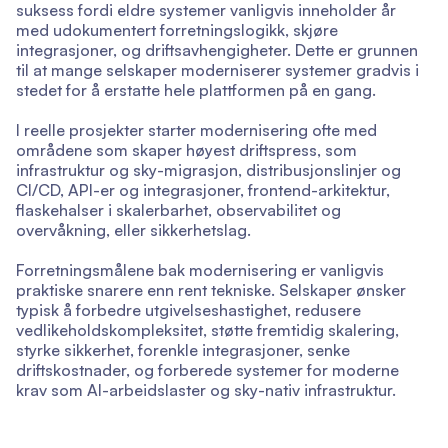
suksess fordi eldre systemer vanligvis inneholder år
med udokumentert forretningslogikk, skjøre
integrasjoner, og driftsavhengigheter. Dette er grunnen
til at mange selskaper moderniserer systemer gradvis i
stedet for å erstatte hele plattformen på en gang.
I reelle prosjekter starter modernisering ofte med
områdene som skaper høyest driftspress, som
infrastruktur og sky-migrasjon, distribusjonslinjer og
CI/CD, API-er og integrasjoner, frontend-arkitektur,
flaskehalser i skalerbarhet, observabilitet og
overvåkning, eller sikkerhetslag.
Forretningsmålene bak modernisering er vanligvis
praktiske snarere enn rent tekniske. Selskaper ønsker
typisk å forbedre utgivelseshastighet, redusere
vedlikeholdskompleksitet, støtte fremtidig skalering,
styrke sikkerhet, forenkle integrasjoner, senke
driftskostnader, og forberede systemer for moderne
krav som AI-arbeidslaster og sky-nativ infrastruktur.