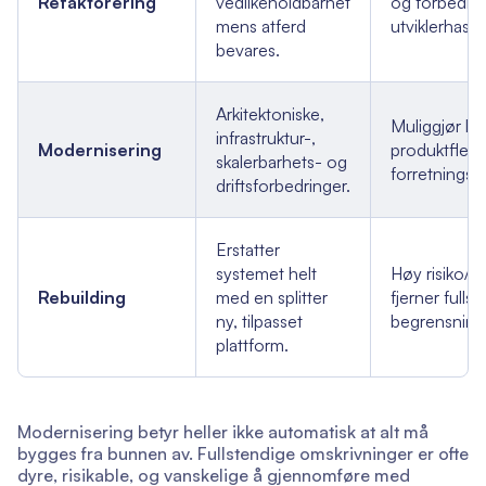
Refaktorering
vedlikeholdbarhet
og forbedre
mens atferd
utviklerhasti
bevares.
Arkitektoniske,
Muliggjør lan
infrastruktur-,
Modernisering
produktfleksi
skalerbarhets- og
forretningsv
driftsforbedringer.
Erstatter
systemet helt
Høy risiko/a
Rebuilding
med en splitter
fjerner fulls
ny, tilpasset
begrensning
plattform.
Modernisering betyr heller ikke automatisk at alt må
bygges fra bunnen av. Fullstendige omskrivninger er ofte
dyre, risikable, og vanskelige å gjennomføre med