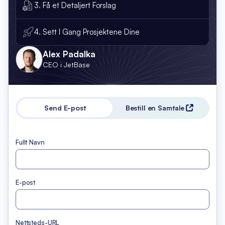
3. Få et Detaljert Forslag
4. Sett I Gang Prosjektene Dine
Alex Padalka
CEO i JetBase
Send E-post
Bestill en Samtale
Fullt Navn
E-post
Nettsteds-URL