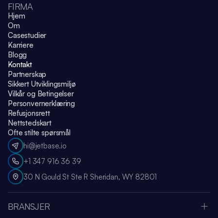
FIRMA
Hjem
Om
Casestudier
Karriere
Blogg
Kontakt
Partnerskap
Sikkert Utviklingsmiljø
Vilkår og Betingelser
Personvernerklæring
Refusjonsrett
Nettstedskart
Ofte stilte spørsmål
hi@jetbase.io
+1 347 916 36 39
30 N Gould St Ste R Sheridan, WY 82801
BRANSJER
Apple Vision Pro