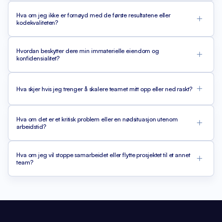
Hva om jeg ikke er fornøyd med de første resultatene eller
kodekvaliteten?
Hvordan beskytter dere min immaterielle eiendom og
konfidensialitet?
Hva skjer hvis jeg trenger å skalere teamet mitt opp eller ned raskt?
Hva om det er et kritisk problem eller en nødsituasjon utenom
arbeidstid?
Hva om jeg vil stoppe samarbeidet eller flytte prosjektet til et annet
team?