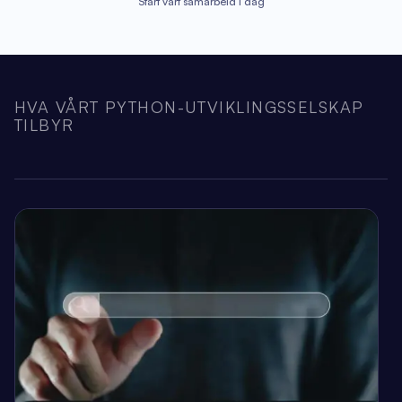
Start vårt samarbeid i dag
HVA VÅRT PYTHON-UTVIKLINGSSELSKAP
TILBYR