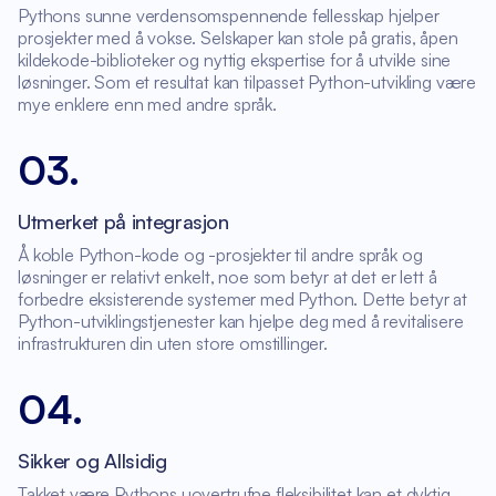
Pythons sunne verdensomspennende fellesskap hjelper
prosjekter med å vokse. Selskaper kan stole på gratis, åpen
kildekode-biblioteker og nyttig ekspertise for å utvikle sine
løsninger. Som et resultat kan tilpasset Python-utvikling være
mye enklere enn med andre språk.
03
.
Utmerket på integrasjon
Å koble Python-kode og -prosjekter til andre språk og
løsninger er relativt enkelt, noe som betyr at det er lett å
forbedre eksisterende systemer med Python. Dette betyr at
Python-utviklingstjenester kan hjelpe deg med å revitalisere
infrastrukturen din uten store omstillinger.
04
.
Sikker og Allsidig
Takket være Pythons uovertrufne fleksibilitet kan et dyktig