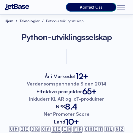
Kontakt Oss
Hjem
Teknologier
Python-utviklingsselskap
Python-utviklingsselskap
12+
År i Markedet
Verdensomspennende
Siden 2014
65+
Effektive prosjekter
Inkludert KI, AR
og IoT-produkter
8.4
NPS
Net Promoter
Score
10+
Land
🇺🇲 🇮🇪 🇨🇬 🇨🇦 🇩🇪 🇮🇳 🇫🇷
🇨🇭🇮🇹 🇮🇱 🇳🇿