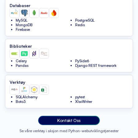
Databaser
MySQL
PostgreSQL
MongoDB
Redis
Firebase
Biblioteker
Celery
PySide6
Pandas
Django REST framework
Verktøy
SQLAlchemy
pytest
Boto3
XlsxWriter
Kontakt Oss
Se våre verktøy i aksjon med Python-webutviklingstjenester