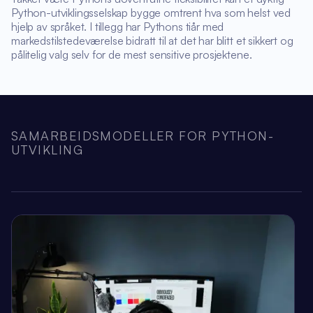
Python-utviklingsselskap bygge omtrent hva som helst ved
hjelp av språket. I tillegg har Pythons tiår med
markedstilstedeværelse bidratt til at det har blitt et sikkert og
pålitelig valg selv for de mest sensitive prosjektene.
SAMARBEIDSMODELLER FOR PYTHON-
UTVIKLING