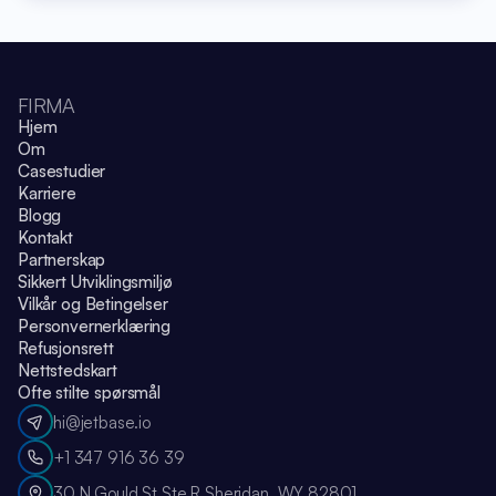
FIRMA
Hjem
Om
Casestudier
Karriere
Blogg
Kontakt
Partnerskap
Sikkert Utviklingsmiljø
Vilkår og Betingelser
Personvernerklæring
Refusjonsrett
Nettstedskart
Ofte stilte spørsmål
hi@jetbase.io
+1 347 916 36 39
30 N Gould St Ste R Sheridan, WY 82801