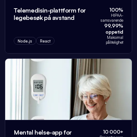
Telemedisin-plattform for
100%
HIPAA-
legebesøk på avstand
samsvarende
99,99%
oppetid
Maksimal
Node.js
React
pålitelighet
Mental helse-app for
10 000+