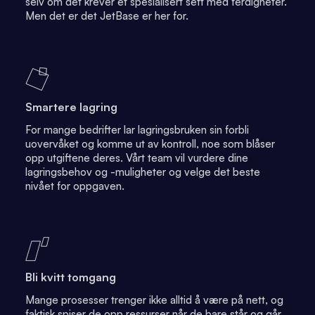
selv om det krever et spesialisert sett med ferdigheter.
Men det er det JetBase er her for.
Smartere lagring
For mange bedrifter lar lagringsbruken sin forbli
uovervåket og komme ut av kontroll, noe som blåser
opp utgiftene deres. Vårt team vil vurdere dine
lagringsbehov og -muligheter og velge det beste
nivået for oppgaven.
Bli kvitt tomgang
Mange prosesser trenger ikke alltid å være på nett, og
faktisk spiser de opp ressurser når de bare står og går