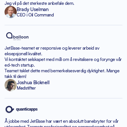
Jeg vil på det sterkeste anbefale dem.
Brady Uselman
CEO i Oil Command
JetBase-teamet er responsive
og leverer arbeid av
eksepsjonell kvalitet.
Vi kontaktet selskapet med mål om
å revitalisere og forynge vår
ed-tech startup.
Teamet taklet dette med bemerkelsesverdig dyktighet.
Mange
takk til dem!
Joshua Bicknell
Medstifter
Å jobbe med JetBase har vært en absolutt banebryter
for vår
virksomhet. Teamets profesjonalitet og oppmerksomhet
på