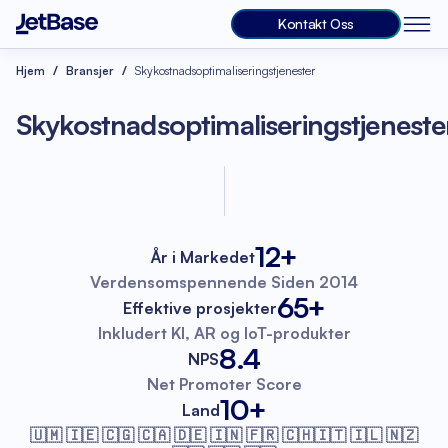
Kontakt Oss
Hjem
Bransjer
Skykostnadsoptimaliseringstjenester
Skykostnadsoptimaliseringstjeneste
12+
År i Markedet
Verdensomspennende
Siden 2014
65+
Effektive prosjekter
Inkludert KI, AR
og IoT-produkter
8.4
NPS
Net Promoter
Score
10+
Land
🇺🇲 🇮🇪 🇨🇬 🇨🇦 🇩🇪 🇮🇳 🇫🇷
🇨🇭🇮🇹 🇮🇱 🇳🇿