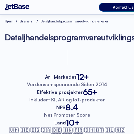
Kontakt Os
Hjem
Bransjer
Detaljhandelsprogramvareutviklingstjenester
Detaljhandelsprogramvareutviklings
12+
År i Markedet
Verdensomspennende
Siden 2014
65+
Effektive prosjekter
Inkludert KI, AR
og IoT-produkter
8.4
NPS
Net Promoter
Score
10+
Land
🇺🇲 🇮🇪 🇨🇬 🇨🇦 🇩🇪 🇮🇳 🇫🇷
🇨🇭🇮🇹 🇮🇱 🇳🇿