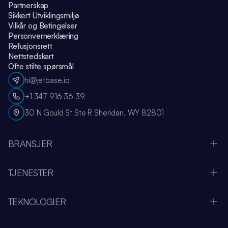
Partnerskap
Sikkert Utviklingsmiljø
Vilkår og Betingelser
Personvernerklæring
Refusjonsrett
Nettstedskart
Ofte stilte spørsmål
hi@jetbase.io
+1 347 916 36 39
30 N Gould St Ste R Sheridan, WY 82801
BRANSJER
Apple Vision Pro
Oculus Meta Quest
TJENESTER
Sportsapp
SaaS Utviklingsselskap
Medier og Underholdning
Systemintegrasjon
Fintech
TEKNOLOGIER
UI & UX-design
Helse
Node.js
Skymigrering
Amazon Web Services
.NET
IoT-apputvikling
Telemedisin