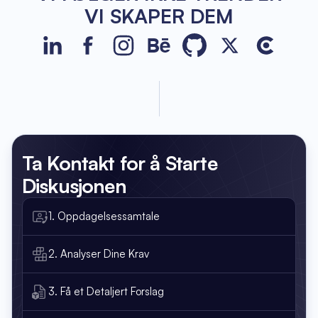
VI SKAPER DEM
JetBase on LinkedIn
JetBase on Facebook
JetBase on Instagram
JetBase on Behance
JetBase on GitHub
JetBase on Xco
JetBase o
Ta Kontakt
for å Starte
Diskusjonen
1. Oppdagelsessamtale
2. Analyser Dine Krav
3. Få et Detaljert Forslag