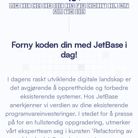
🇺🇲 🇮🇪 🇨🇬 🇨🇦 🇩🇪 🇮🇳 🇫🇷
🇨🇭🇮🇹 🇮🇱 🇳🇿
🇦🇺 🇹🇼 🇸🇬
Forny koden din med JetBase i
dag!
I dagens raskt utviklende digitale landskap er
det avgjørende å opprettholde og forbedre
eksisterende systemer. Hos JetBase
anerkjenner vi verdien av dine eksisterende
programvareinvesteringer. I stedet for å presse
på for en fullstendig oppgradering, utmerker
vårt ekspertteam seg i kunsten ‘Refactoring av