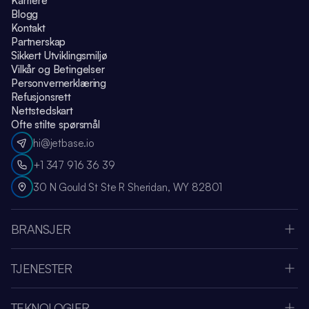
Karriere
Blogg
Kontakt
Partnerskap
Sikkert Utviklingsmiljø
Vilkår og Betingelser
Personvernerklæring
Refusjonsrett
Nettstedskart
Ofte stilte spørsmål
hi@jetbase.io
+1 347 916 36 39
30 N Gould St Ste R Sheridan, WY 82801
BRANSJER
Apple Vision Pro
Oculus Meta Quest
TJENESTER
Sportsapp
SaaS Utviklingsselskap
Medier og Underholdning
Systemintegrasjon
Fintech
TEKNOLOGIER