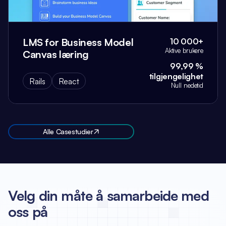
LMS for Business Model
10 000+
Aktive brukere
Canvas læring
99,99 %
tilgjengelighet
Rails
React
Null nedetid
Alle Casestudier
Velg din måte å samarbeide med
oss på