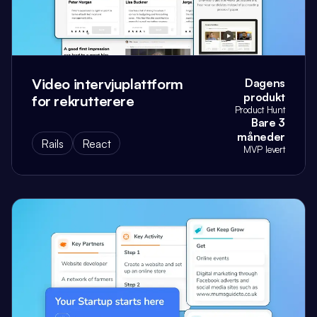
Video intervjuplattform
Dagens
produkt
for rekrutterere
Product Hunt
Bare 3
måneder
Rails
React
MVP levert