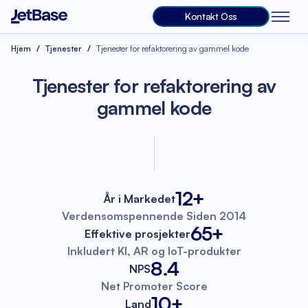
Kontakt Oss
Hjem
Tjenester
Tjenester for refaktorering av gammel kode
Tjenester for refaktorering av
gammel kode
12+
År i Markedet
Verdensomspennende
Siden 2014
65+
Effektive prosjekter
Inkludert KI, AR
og IoT-produkter
8.4
NPS
Net Promoter
Score
10+
Land