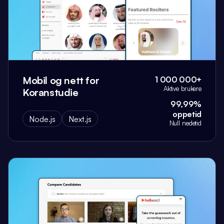
Mobil og nett for
1 000 000+
Aktive brukere
Koranstudie
99,99%
oppetid
Node.js
Next.js
Null nedetid