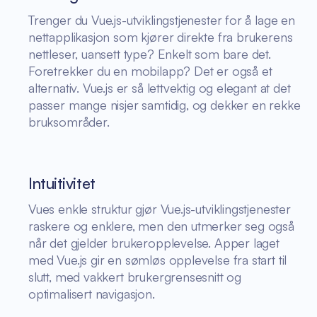
Trenger du Vue.js-utviklingstjenester for å lage en
nettapplikasjon som kjører direkte fra brukerens
nettleser, uansett type? Enkelt som bare det.
Foretrekker du en mobilapp? Det er også et
alternativ. Vue.js er så lettvektig og elegant at det
passer mange nisjer samtidig, og dekker en rekke
bruksområder.
Intuitivitet
Vues enkle struktur gjør Vue.js-utviklingstjenester
raskere og enklere, men den utmerker seg også
når det gjelder brukeropplevelse. Apper laget
med Vue.js gir en sømløs opplevelse fra start til
slutt, med vakkert brukergrensesnitt og
optimalisert navigasjon.