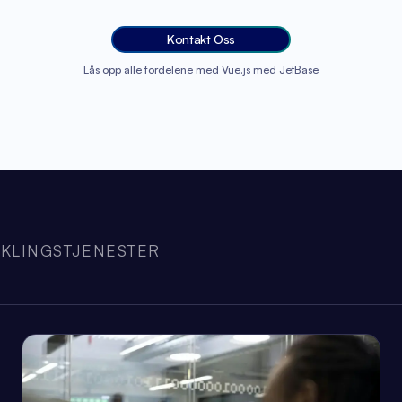
Kontakt Oss
Lås opp alle fordelene med Vue.js med JetBase
KLINGSTJENESTER