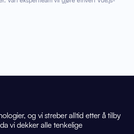
er. Vårt ekspertteam vil gjøre ethvert Vue.js-
ier, og vi streber alltid etter å tilby
 da vi dekker alle tenkelige