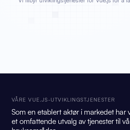
Vi tilbyr utviklingstjenester for Vue.js for 
VÅRE VUE.JS-UTVIKLINGSTJENESTER
Som en etablert aktør i markedet har v
et omfattende utvalg av tjenester til vå