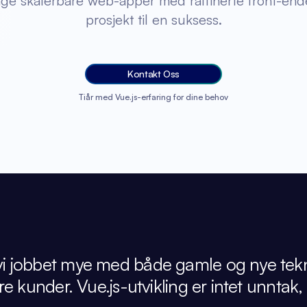
å lage skalerbare web-apper med raffinerte front-end
prosjekt til en suksess.
Kontakt Oss
Tiår med Vue.js-erfaring for dine behov
i jobbet mye med både gamle og nye teknolog
re kunder. Vue.js-utvikling er intet unntak,