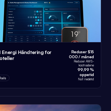
I Energi Håndtering for
Reduser $15
000 / måned
oteller
Reduser AWS-
kostnadene
99,99 %
oppetid
Rails
Null nedetid