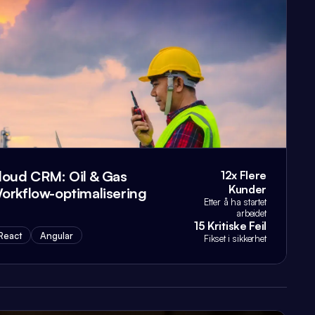
loud CRM: Oil & Gas
12x Flere
Kunder
orkflow-optimalisering
Etter å ha startet
arbeidet
15 Kritiske Feil
React
Angular
Fikset i sikkerhet