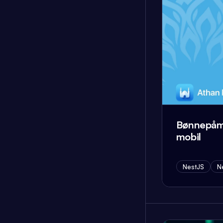
Bønnepåmi
mobil
NestJS
Ne