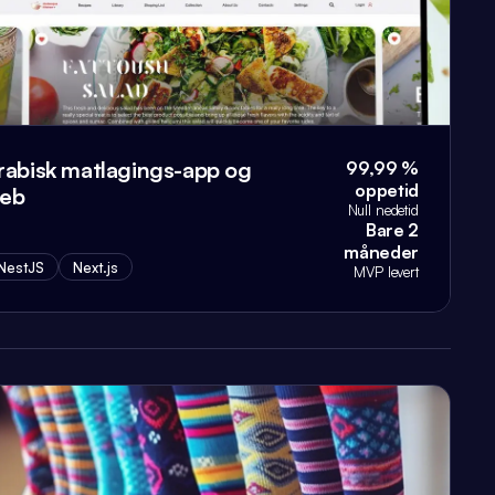
rabisk matlagings-app og
99,99 %
oppetid
eb
Null nedetid
Bare 2
måneder
NestJS
Next.js
MVP levert