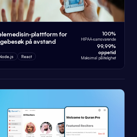
elemedisin-plattform for
100%
HIPAA-samsvarende
egebesøk på avstand
99,99%
oppetid
Node.js
React
Maksimal pålitelighet