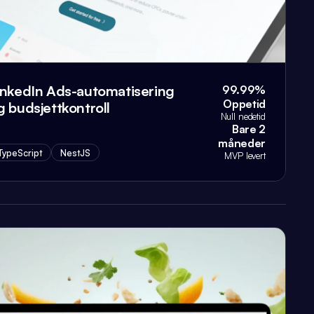
inkedIn Ads-automatisering
99.99%
Oppetid
g budsjettkontroll
Null nedetid
Bare 2
måneder
TypeScript
NestJS
MVP levert