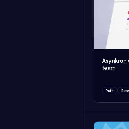
Asynkron 
team
Rails
Reac