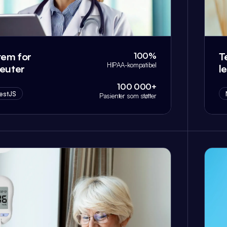
tem for
T
100%
HIPAA-kompatibel
peuter
l
100 000+
estJS
Pasienter som støtter