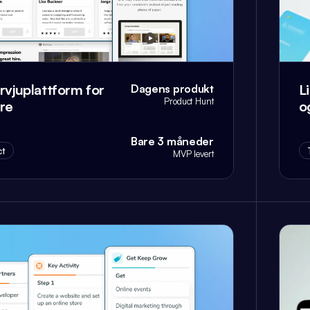
rvjuplattform for
L
Dagens produkt
Product Hunt
ere
o
Bare 3 måneder
t
MVP levert