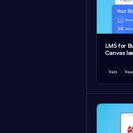
LMS for B
Canvas læ
Rails
Reac