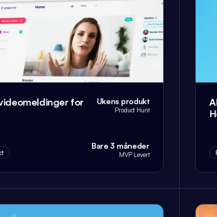
videomeldinger for
A
Ukens produkt
Product Hunt
H
Bare 3 måneder
t
MVP Levert