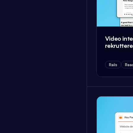
Video inte
rekrutter
Rails
Reac