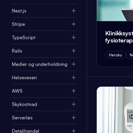
Next.js
Stripe
Klinikksys
TypeScript
fysiotera
Rails
Heroku
N
Medier og underholdning
Helsevesen
AWS
Skykostnad
Serverløs
Detaljhandel