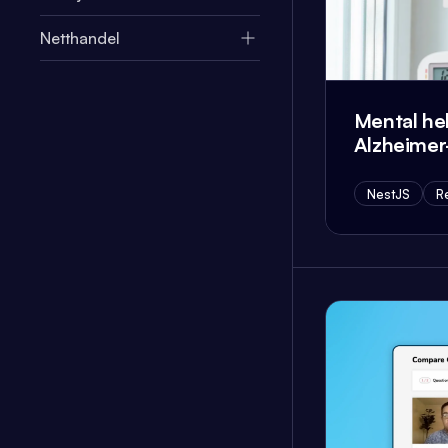
Netthandel
Mental he
Alzheimer
NestJS
R