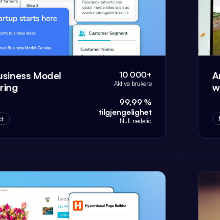
usiness Model
A
10 000+
Aktive brukere
ring
w
99,99 %
tilgjengelighet
t
Null nedetid