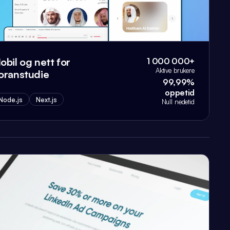
obil og nett for
1 000 000+
Aktive brukere
oranstudie
99,99%
oppetid
Node.js
Next.js
Null nedetid