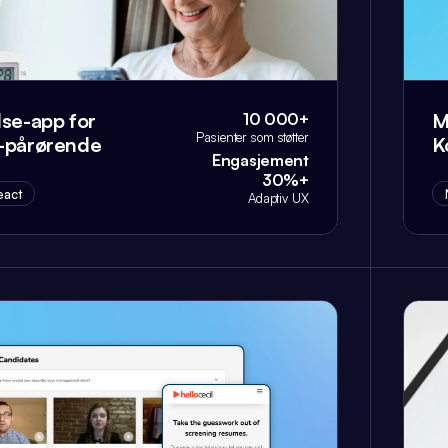
lse-app for
M
10 000+
Pasienter som støtter
-pårørende
K
Engasjement
30%+
eact
Adaptiv UX