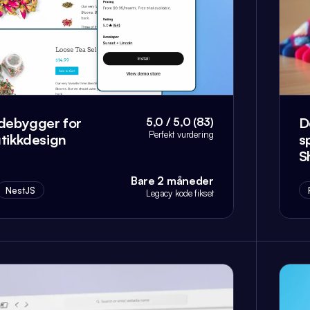
idebygger for
D
5,0 / 5,0 (83)
Perfekt vurdering
utikkdesign
s
S
Bare 2 måneder
NestJS
Legacy kode fikset