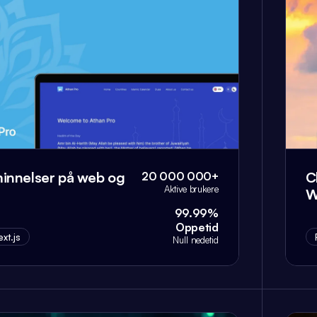
nnelser på web og
C
20 000 000+
Aktive brukere
W
99.99%
Oppetid
xt.js
Null nedetid