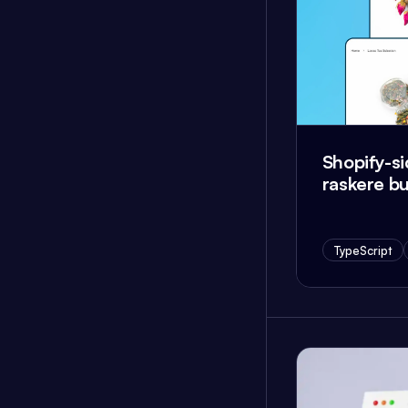
Shopify-s
raskere b
TypeScript