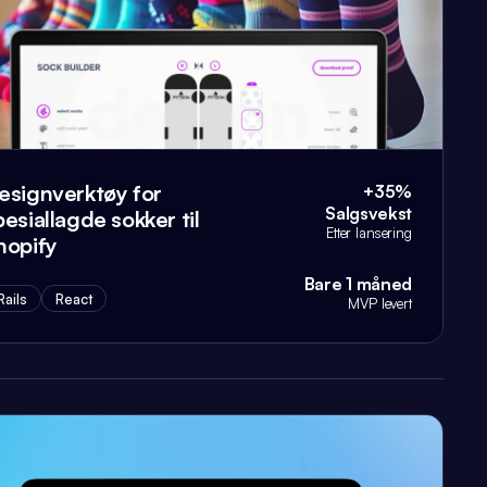
esignverktøy for
+35%
Salgsvekst
pesiallagde sokker til
Etter lansering
hopify
Bare 1 måned
Rails
React
MVP levert