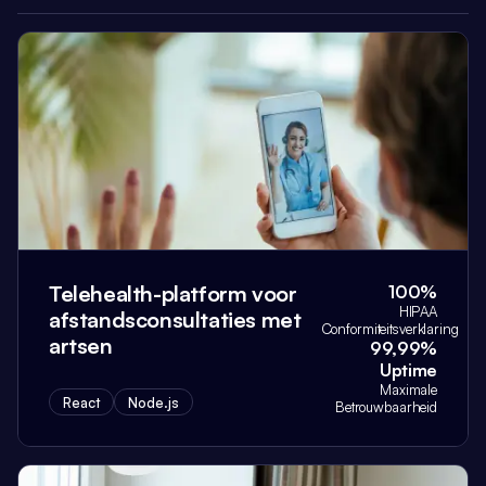
Telehealth-platform voor
100%
HIPAA
afstandsconsultaties met
Conformiteitsverklaring
artsen
99,99%
Uptime
Maximale
React
Node.js
Betrouwbaarheid