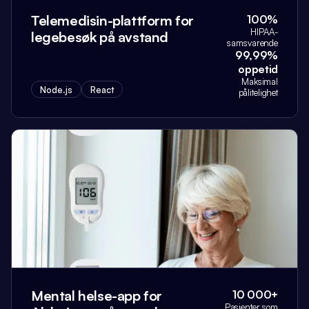
Telemedisin-plattform for
100%
HIPAA-
legebesøk på avstand
samsvarende
99,99%
oppetid
Maksimal
Node.js
React
pålitelighet
Mental helse-app for
10 000+
Pasienter som