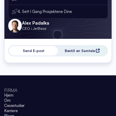
4. Sett I Gang Prosjektene Dine
Alex Padalka
CEO i JetBase
Send E-post
Bestill en Samtale
FIRMA
Hjem
Om
Casestudier
Karriere
Blogg