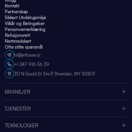
Kontakt
Partnerskap
Sikkert Utviklingsmiljø
Vilkår og Betingelser
Personvernerklæring
Refusjonsrett
Nettstedskart
Ofte stilte spørsmål
hi@jetbase.io
+1 347 916 36 39
30 N Gould St Ste R Sheridan, WY 82801
BRANSJER
Apple Vision Pro
Oculus Meta Quest
TJENESTER
Sportsapp
SaaS Utviklingsselskap
Medier og Underholdning
Systemintegrasjon
Fintech
TEKNOLOGIER
UI & UX-design
Helse
Node.js