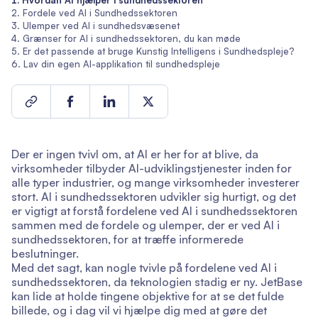
Hvordan AI hjælper i sundhedssektoren
Fordele ved AI i Sundhedssektoren
Ulemper ved AI i sundhedsvæsenet
Grænser for AI i sundhedssektoren, du kan møde
Er det passende at bruge Kunstig Intelligens i Sundhedspleje?
Lav din egen AI-applikation til sundhedspleje
Der er ingen tvivl om, at AI er her for at blive, da
virksomheder tilbyder AI-udviklingstjenester inden for
alle typer industrier, og mange virksomheder investerer
stort. AI i sundhedssektoren udvikler sig hurtigt, og det
er vigtigt at forstå fordelene ved AI i sundhedssektoren
sammen med de fordele og ulemper, der er ved AI i
sundhedssektoren, for at træffe informerede
beslutninger.
Med det sagt, kan nogle tvivle på fordelene ved AI i
sundhedssektoren, da teknologien stadig er ny. JetBase
kan lide at holde tingene objektive for at se det fulde
billede, og i dag vil vi hjælpe dig med at gøre det