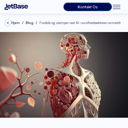
Kontakt Os
Hjem
Blog
Fordele og ulemper ved AI i sundhedssektoren anmeldt