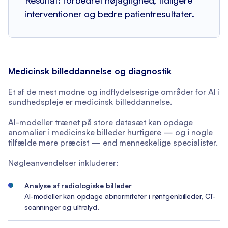
Resultat: forbedret nøjagtighed, tidligere
interventioner og bedre patientresultater.
Medicinsk billeddannelse og diagnostik
Et af de mest modne og indflydelsesrige områder for AI i
sundhedspleje er medicinsk billeddannelse.
AI-modeller trænet på store datasæt kan opdage
anomalier i medicinske billeder hurtigere — og i nogle
tilfælde mere præcist — end menneskelige specialister.
Nøgleanvendelser inkluderer:
Analyse af radiologiske billeder
AI-modeller kan opdage abnormiteter i røntgenbilleder, CT-
scanninger og ultralyd.