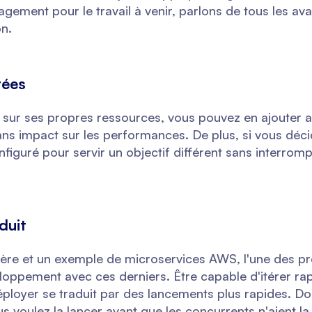
gement pour le travail à venir, parlons de tous les av
on.
rées
r ses propres ressources, vous pouvez en ajouter a
ns impact sur les performances. De plus, si vous déc
nfiguré pour servir un objectif différent sans interrom
duit
ière et un exemple de microservices AWS, l'une des p
eloppement avec ces derniers. Être capable d'itérer r
éployer se traduit par des lancements plus rapides. Do
us voulez la lancer avant que les concurrents n'aient l