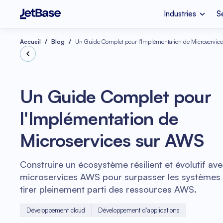
Industries
S
Apple Vision Pro
Société de dével
Industries
Services
Technologies
Accueil
Blog
Un Guide Complet pour l'Implémentation de Microservic
Fintech
Migration cloud
Node.js
Un Guide Complet pour
Santé mentale
Conseil Azure
l'Implémentation de
Optimisation des coû
Refactoring de cod
Vue.js
Microservices sur AWS
eCommerce
Audit de code logic
Construire un écosystème résilient et évolutif av
microservices AWS pour surpasser les systèmes h
tirer pleinement parti des ressources AWS.
Développement cloud
Développement d'applications