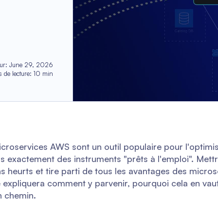
ur
:
June 29, 2026
 de lecture
:
10
min
microservices AWS sont un outil populaire pour l'optimi
pas exactement des instruments "prêts à l'emploi". Mett
 heurts et tire parti de tous les avantages des micros
e expliquera comment y parvenir, pourquoi cela en vaut 
n chemin.