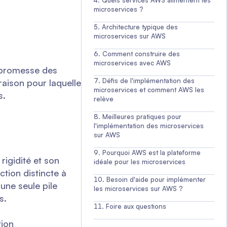
Quels services AWS alimentent les
microservices ?
Architecture typique des
microservices sur AWS
Comment construire des
microservices avec AWS
a promesse des
Défis de l'implémentation des
aison pour laquelle
microservices et comment AWS les
s.
relève
Meilleures pratiques pour
l'implémentation des microservices
sur AWS
Pourquoi AWS est la plateforme
rigidité et son
idéale pour les microservices
tion distincte à
Besoin d'aide pour implémenter
une seule pile
les microservices sur AWS ?
ks.
Foire aux questions
tion