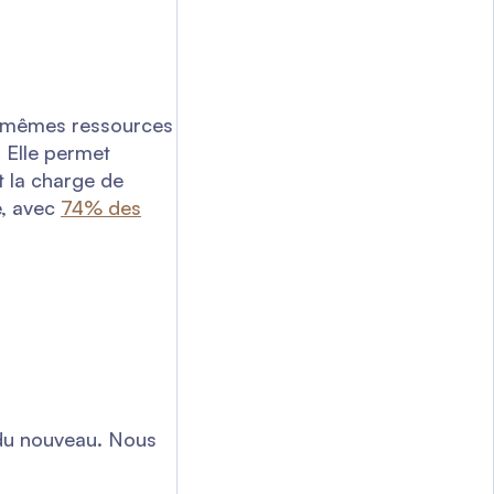
es mêmes ressources
. Elle permet
t la charge de
é, avec
74% des
 du nouveau. Nous