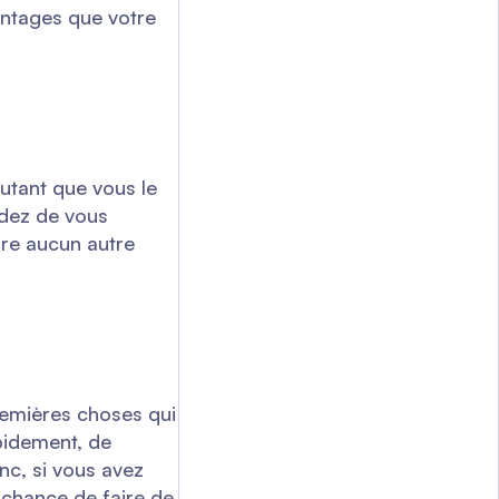
antages que votre
utant que vous le
idez de vous
pre aucun autre
remières choses qui
apidement, de
nc, si vous avez
a chance de faire de