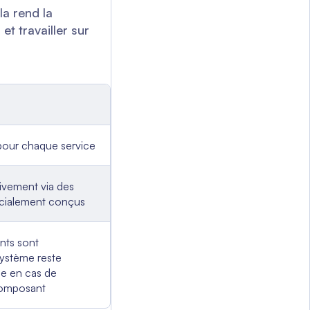
la rend la
t travailler sur
pour chaque service
tivement via des
cialement conçus
nts sont
système reste
e en cas de
composant