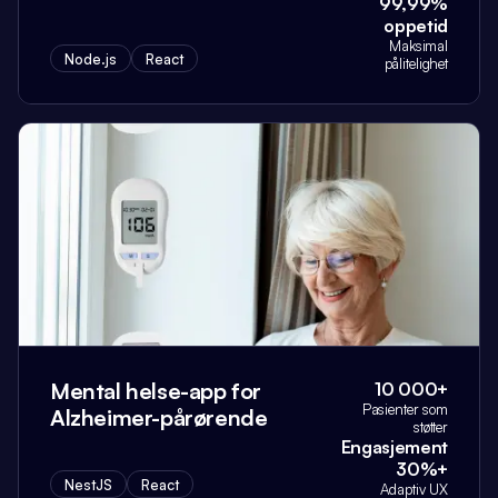
99,99%
oppetid
Maksimal
Node.js
React
pålitelighet
Mental helse-app for
10 000+
Pasienter som
Alzheimer-pårørende
støtter
Engasjement
30%+
NestJS
React
Adaptiv UX