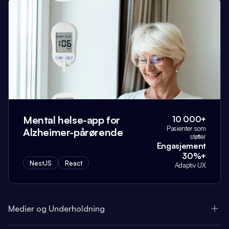
Mental helse-app for
10 000+
Pasienter som
Alzheimer-pårørende
støtter
Engasjement
30%+
NestJS
React
Adaptiv UX
Medier og Underholdning