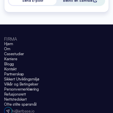
Send E-post
Bestill en Samtale
FIRMA
Hjem
Om
Casestudier
Karriere
Blogg
Kontakt
Partnerskap
Sikkert Utviklingsmiljø
Vilkår og Betingelser
Personvernerklæring
Refusjonsrett
Nettstedskart
Ofte stilte spørsmål
hi@jetbase.io