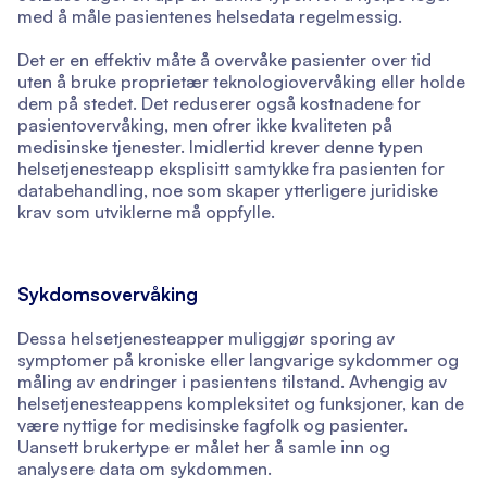
med å måle pasientenes helsedata regelmessig.
Det er en effektiv måte å overvåke pasienter over tid
uten å bruke proprietær teknologiovervåking eller holde
dem på stedet. Det reduserer også kostnadene for
pasientovervåking, men ofrer ikke kvaliteten på
medisinske tjenester. Imidlertid krever denne typen
helsetjenesteapp eksplisitt samtykke fra pasienten for
databehandling, noe som skaper ytterligere juridiske
krav som utviklerne må oppfylle.
Sykdomsovervåking
Dessa helsetjenesteapper muliggjør sporing av
symptomer på kroniske eller langvarige sykdommer og
måling av endringer i pasientens tilstand. Avhengig av
helsetjenesteappens kompleksitet og funksjoner, kan de
være nyttige for medisinske fagfolk og pasienter.
Uansett brukertype er målet her å samle inn og
analysere data om sykdommen.