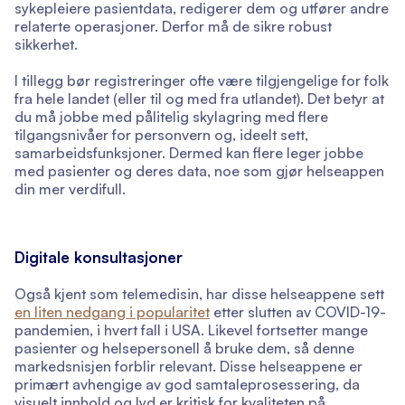
sykepleiere pasientdata, redigerer dem og utfører andre
relaterte operasjoner. Derfor må de sikre robust
sikkerhet.
I tillegg bør registreringer ofte være tilgjengelige for folk
fra hele landet (eller til og med fra utlandet). Det betyr at
du må jobbe med pålitelig skylagring med flere
tilgangsnivåer for personvern og, ideelt sett,
samarbeidsfunksjoner. Dermed kan flere leger jobbe
med pasienter og deres data, noe som gjør helseappen
din mer verdifull.
Digitale konsultasjoner
Også kjent som telemedisin, har disse helseappene sett
en liten nedgang i popularitet
etter slutten av COVID-19-
pandemien, i hvert fall i USA. Likevel fortsetter mange
pasienter og helsepersonell å bruke dem, så denne
markedsnisjen forblir relevant. Disse helseappene er
primært avhengige av god samtaleprosessering, da
visuelt innhold og lyd er kritisk for kvaliteten på