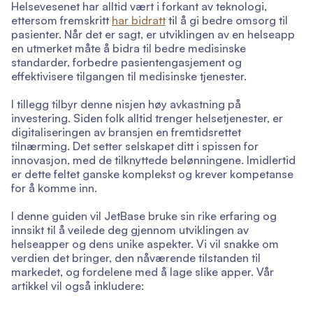
Helsevesenet har alltid vært i forkant av teknologi,
ettersom fremskritt
har bidratt
til å gi bedre omsorg til
pasienter. Når det er sagt, er utviklingen av en
helseapp
en utmerket måte å bidra til bedre medisinske
standarder, forbedre pasientengasjement og
effektivisere tilgangen til medisinske tjenester.
I tillegg tilbyr denne nisjen høy avkastning på
investering. Siden folk alltid trenger helsetjenester, er
digitaliseringen av bransjen en fremtidsrettet
tilnærming. Det setter selskapet ditt i spissen for
innovasjon, med de tilknyttede belønningene. Imidlertid
er dette feltet ganske komplekst og krever kompetanse
for å komme inn.
I denne guiden vil JetBase bruke sin rike erfaring og
innsikt til å veilede deg gjennom utviklingen av
helseapper og dens unike aspekter. Vi vil snakke om
verdien det bringer, den nåværende tilstanden til
markedet, og fordelene med å lage slike apper. Vår
artikkel vil også inkludere: