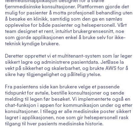
telemedisinapplikasjon designet for å støtte
fjernmedisinske konsultasjoner. Plattformen gjorde det
mulig for pasienter å motta profesjonell behandling uten
å besøke en klinikk, samtidig som den ga en sømløs
opplevelse for både pasienter og helsepersonell. Vårt
team designet et rent, intuitivt brukergrensesnitt, noe
som gjorde applikasjonen enkel å bruke selv for ikke-
teknisk kyndige brukere.
Deretter opprettet vi et multitenant-system som lar leger
sikkert lagre og administrere pasientdata. JetBase la
vekt på sikkerhet og skalerbarhet, og brukte AWS for å
sikre høy tilgjengelighet og pålitelig ytelse.
Fra pasientens side kan brukere velge et passende
tidspunkt for avtale, bestille konsultasjoner og sende
melding til legen før besøket. Vi implementerte også en
chat-funksjon i appen for kommunikasjon under og etter
konsultasjoner. I tillegg er alle medisinske poster sikkert
lagret i applikasjonen, noe som gir helsepersonell rask
tilgang til hver pasients medisinske historie.