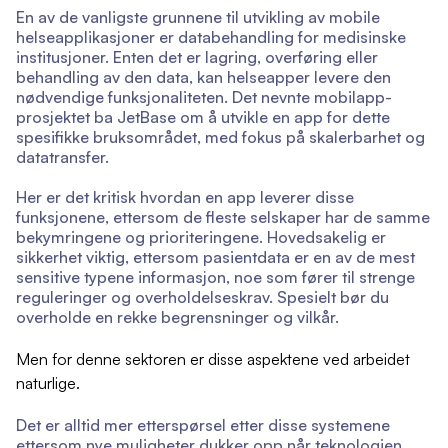
En av de vanligste grunnene til utvikling av mobile
helseapplikasjoner er databehandling for medisinske
institusjoner. Enten det er lagring, overføring eller
behandling av den data, kan helseapper levere den
nødvendige funksjonaliteten. Det nevnte mobilapp-
prosjektet ba JetBase om å utvikle en app for dette
spesifikke bruksområdet, med fokus på skalerbarhet og
datatransfer.
Her er det kritisk hvordan en app leverer disse
funksjonene, ettersom de fleste selskaper har de samme
bekymringene og prioriteringene. Hovedsakelig er
sikkerhet viktig, ettersom pasientdata er en av de mest
sensitive typene informasjon, noe som fører til strenge
reguleringer og overholdelseskrav. Spesielt bør du
overholde en rekke begrensninger og vilkår.
Men for denne sektoren er disse aspektene ved arbeidet
naturlige.
Det er alltid mer etterspørsel etter disse systemene
ettersom nye muligheter dukker opp når teknologien