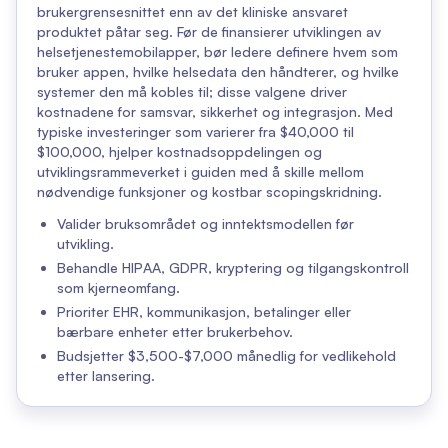
brukergrensesnittet enn av det kliniske ansvaret
produktet påtar seg. Før de finansierer utviklingen av
helsetjenestemobilapper, bør ledere definere hvem som
bruker appen, hvilke helsedata den håndterer, og hvilke
systemer den må kobles til; disse valgene driver
kostnadene for samsvar, sikkerhet og integrasjon. Med
typiske investeringer som varierer fra $40,000 til
$100,000, hjelper kostnadsoppdelingen og
utviklingsrammeverket i guiden med å skille mellom
nødvendige funksjoner og kostbar scopingskridning.
Valider bruksområdet og inntektsmodellen før
utvikling.
Behandle HIPAA, GDPR, kryptering og tilgangskontroll
som kjerneomfang.
Prioriter EHR, kommunikasjon, betalinger eller
bærbare enheter etter brukerbehov.
Budsjetter $3,500-$7,000 månedlig for vedlikehold
etter lansering.