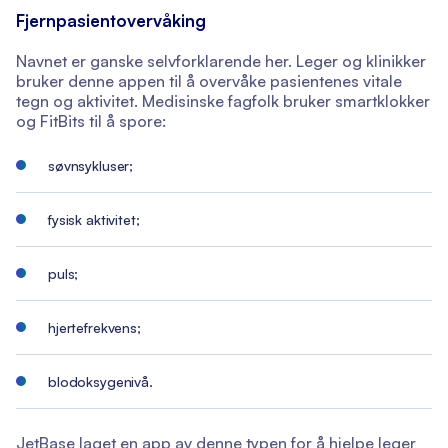
Fjernpasientovervåking
Navnet er ganske selvforklarende her. Leger og klinikker
bruker denne appen til å overvåke pasientenes vitale
tegn og aktivitet. Medisinske fagfolk bruker smartklokker
og FitBits til å spore:
søvnsykluser;
fysisk aktivitet;
puls;
hjertefrekvens;
blodoksygenivå.
JetBase laget en app av denne typen for å hjelpe leger