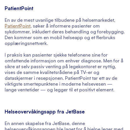
PatientPoint
En av de mest uvanlige tilbudene på helsemarkedet,
PatientPoint
, søker å informere pasienter om
sykdommer, inkludert deres behandling og forebygging.
Den kommer som en mobil helseapp og et flerbruks
opplæringsnettverk.
I praksis kan pasienter sjekke telefonene sine for
omfattende informasjon om enhver diagnose. Men for å
sikre at selv passiv venting på legekontoret er nyttig,
vises de samme kvalitetsrådene på TV-er og
dataskjermer i resepsjonen. PatientPoint tar ett av de
viktigste smertepunktene i moderne helsevesen —
lange ventetider — og legger til et positivt element.
Helseovervåkingsapp fra JetBase
En annen skapelse fra JetBase, denne
helseovervåkingsappen ble laget for å hjelpe leger med