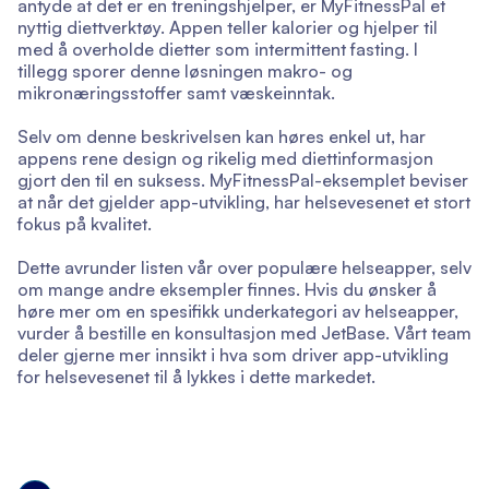
antyde at det er en treningshjelper, er MyFitnessPal et
nyttig diettverktøy. Appen teller kalorier og hjelper til
med å overholde dietter som intermittent fasting. I
tillegg sporer denne løsningen makro- og
mikronæringsstoffer samt væskeinntak.
Selv om denne beskrivelsen kan høres enkel ut, har
appens rene design og rikelig med diettinformasjon
gjort den til en suksess. MyFitnessPal-eksemplet beviser
at når det gjelder app-utvikling, har helsevesenet et stort
fokus på kvalitet.
Dette avrunder listen vår over populære helseapper, selv
om mange andre eksempler finnes. Hvis du ønsker å
høre mer om en spesifikk underkategori av helseapper,
vurder å bestille en konsultasjon med JetBase. Vårt team
deler gjerne mer innsikt i hva som driver app-utvikling
for helsevesenet til å lykkes i dette markedet.