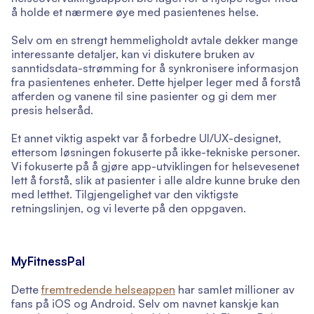
å holde et nærmere øye med pasientenes helse.
Selv om en strengt hemmeligholdt avtale dekker mange
interessante detaljer, kan vi diskutere bruken av
sanntidsdata-strømming for å synkronisere informasjon
fra pasientenes enheter. Dette hjelper leger med å forstå
atferden og vanene til sine pasienter og gi dem mer
presis helseråd.
Et annet viktig aspekt var å forbedre UI/UX-designet,
ettersom løsningen fokuserte på ikke-tekniske personer.
Vi fokuserte på å gjøre app-utviklingen for helsevesenet
lett å forstå, slik at pasienter i alle aldre kunne bruke den
med letthet. Tilgjengelighet var den viktigste
retningslinjen, og vi leverte på den oppgaven.
MyFitnessPal
Dette
fremtredende helseappen
har samlet millioner av
fans på iOS og Android. Selv om navnet kanskje kan