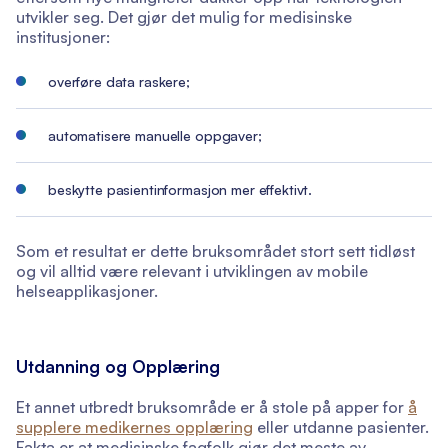
utvikler seg. Det gjør det mulig for medisinske
institusjoner:
overføre data raskere;
automatisere manuelle oppgaver;
beskytte pasientinformasjon mer effektivt.
Som et resultat er dette bruksområdet stort sett tidløst
og vil alltid være relevant i utviklingen av mobile
helseapplikasjoner.
Utdanning og Opplæring
Et annet utbredt bruksområde er å stole på apper for
å
supplere medikernes opplæring
eller utdanne pasienter.
Fakta er at medisinske fagfolk gjør det meste av