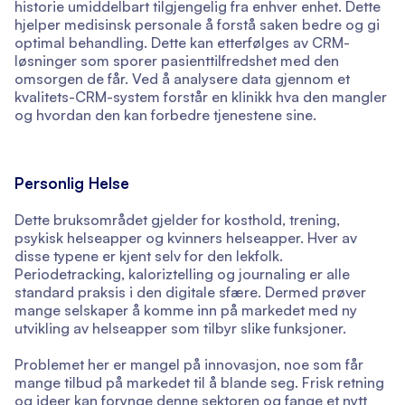
historie umiddelbart tilgjengelig fra enhver enhet. Dette
hjelper medisinsk personale å forstå saken bedre og gi
optimal behandling. Dette kan etterfølges av CRM-
løsninger som sporer pasienttilfredshet med den
omsorgen de får. Ved å analysere data gjennom et
kvalitets-CRM-system forstår en klinikk hva den mangler
og hvordan den kan forbedre tjenestene sine.
Personlig Helse
Dette bruksområdet gjelder for kosthold, trening,
psykisk helseapper og kvinners helseapper. Hver av
disse typene er kjent selv for den lekfolk.
Periodetracking, kaloriztelling og journaling er alle
standard praksis i den digitale sfære. Dermed prøver
mange selskaper å komme inn på markedet med ny
utvikling av helseapper som tilbyr slike funksjoner.
Problemet her er mangel på innovasjon, noe som får
mange tilbud på markedet til å blande seg. Frisk retning
og ideer kan forynge denne sektoren og fange et nytt