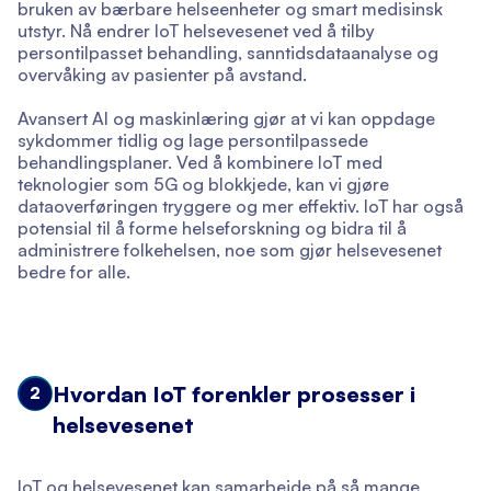
bruken av bærbare helseenheter og smart medisinsk
utstyr. Nå endrer IoT helsevesenet ved å tilby
persontilpasset behandling, sanntidsdataanalyse og
overvåking av pasienter på avstand.
Avansert AI og maskinlæring gjør at vi kan oppdage
sykdommer tidlig og lage persontilpassede
behandlingsplaner. Ved å kombinere IoT med
teknologier som 5G og blokkjede, kan vi gjøre
dataoverføringen tryggere og mer effektiv. IoT har også
potensial til å forme helseforskning og bidra til å
administrere folkehelsen, noe som gjør helsevesenet
bedre for alle.
Hvordan IoT forenkler prosesser i
2
helsevesenet
IoT og helsevesenet kan samarbeide på så mange