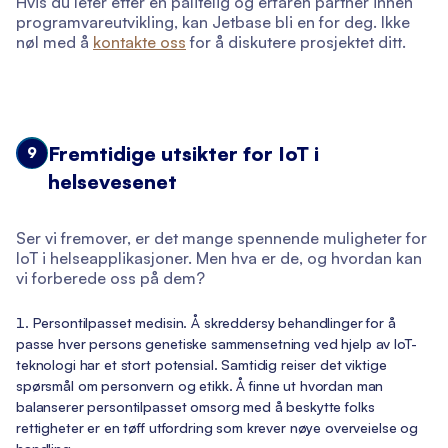
Hvis du leter etter en pålitelig og erfaren partner innen
programvareutvikling, kan Jetbase bli en for deg. Ikke
nøl med å
kontakte oss
for å diskutere prosjektet ditt.
Fremtidige utsikter for IoT i
9
helsevesenet
Ser vi fremover, er det mange spennende muligheter for
IoT i helseapplikasjoner. Men hva er de, og hvordan kan
vi forberede oss på dem?
Persontilpasset medisin. Å skreddersy behandlinger for å
passe hver persons genetiske sammensetning ved hjelp av IoT-
teknologi har et stort potensial. Samtidig reiser det viktige
spørsmål om personvern og etikk. Å finne ut hvordan man
balanserer persontilpasset omsorg med å beskytte folks
rettigheter er en tøff utfordring som krever nøye overveielse og