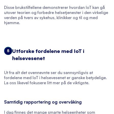
Disse brukstilfellene demonstrerer hvordan IoT kan gå
utover teorien og forbedre helsetjenester i den virkelige
verden på tvers av sykehus, klinikker og til og med
hjemme.
Utforske fordelene med IoT i
5
helsevesenet
Ut fra alt det ovennevnte ser du sannsynligvis at
fordelene med IoT i helsevesenet er ganske betydelige.
La oss likevel fokusere litt mer på de viktigste.
Samtidig rapportering og overvåking
I dag finnes det mange smarte helseenheter som