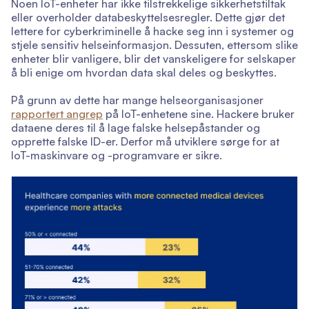
Noen IoT-enheter har ikke tilstrekkelige sikkerhetstiltak
eller overholder databeskyttelsesregler. Dette gjør det
lettere for cyberkriminelle å hacke seg inn i systemer og
stjele sensitiv helseinformasjon. Dessuten, ettersom slike
enheter blir vanligere, blir det vanskeligere for selskaper
å bli enige om hvordan data skal deles og beskyttes.
På grunn av dette har mange helseorganisasjoner
rapportert angrep
på IoT-enhetene sine. Hackere bruker
dataene deres til å lage falske helsepåstander og
opprette falske ID-er. Derfor må utviklere sørge for at
IoT-maskinvare og -programvare er sikre.