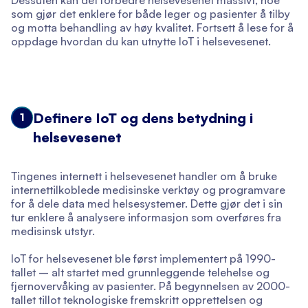
Dessuten kan det forbedre helsevesenet massivt, noe
som gjør det enklere for både leger og pasienter å tilby
og motta behandling av høy kvalitet. Fortsett å lese for å
oppdage hvordan du kan utnytte IoT i helsevesenet.
Definere IoT og dens betydning i
1
helsevesenet
Tingenes internett i helsevesenet handler om å bruke
internettilkoblede medisinske verktøy og programvare
for å dele data med helsesystemer. Dette gjør det i sin
tur enklere å analysere informasjon som overføres fra
medisinsk utstyr.
IoT for helsevesenet ble først implementert på 1990-
tallet – alt startet med grunnleggende telehelse og
fjernovervåking av pasienter. På begynnelsen av 2000-
tallet tillot teknologiske fremskritt opprettelsen og