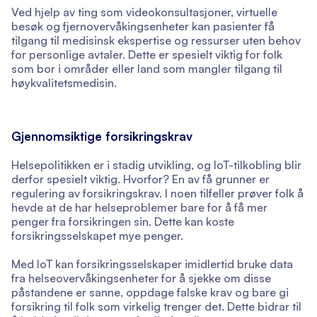
Ved hjelp av ting som videokonsultasjoner, virtuelle
besøk og fjernovervåkingsenheter kan pasienter få
tilgang til medisinsk ekspertise og ressurser uten behov
for personlige avtaler. Dette er spesielt viktig for folk
som bor i områder eller land som mangler tilgang til
høykvalitetsmedisin.
Gjennomsiktige forsikringskrav
Helsepolitikken er i stadig utvikling, og IoT-tilkobling blir
derfor spesielt viktig. Hvorfor? En av få grunner er
regulering av forsikringskrav. I noen tilfeller prøver folk å
hevde at de har helseproblemer bare for å få mer
penger fra forsikringen sin. Dette kan koste
forsikringsselskapet mye penger.
Med IoT kan forsikringsselskaper imidlertid bruke data
fra helseovervåkingsenheter for å sjekke om disse
påstandene er sanne, oppdage falske krav og bare gi
forsikring til folk som virkelig trenger det. Dette bidrar til