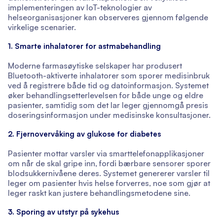
implementeringen av IoT-teknologier av
helseorganisasjoner kan observeres gjennom følgende
virkelige scenarier.
1. Smarte inhalatorer for astmabehandling
Moderne farmasøytiske selskaper har produsert
Bluetooth-aktiverte inhalatorer som sporer medisinbruk
ved å registrere både tid og datoinformasjon. Systemet
øker behandlingsetterlevelsen for både unge og eldre
pasienter, samtidig som det lar leger gjennomgå presis
doseringsinformasjon under medisinske konsultasjoner.
2. Fjernovervåking av glukose for diabetes
Pasienter mottar varsler via smarttelefonapplikasjoner
om når de skal gripe inn, fordi bærbare sensorer sporer
blodsukkernivåene deres. Systemet genererer varsler til
leger om pasienter hvis helse forverres, noe som gjør at
leger raskt kan justere behandlingsmetodene sine.
3. Sporing av utstyr på sykehus