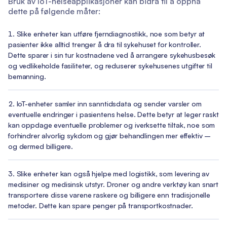
Bruk av IoT-helseapplikasjoner kan bidra til å oppnå
dette på følgende måter:
Slike enheter kan utføre fjerndiagnostikk, noe som betyr at
pasienter ikke alltid trenger å dra til sykehuset for kontroller.
Dette sparer i sin tur kostnadene ved å arrangere sykehusbesøk
og vedlikeholde fasiliteter, og reduserer sykehusenes utgifter til
bemanning.
IoT-enheter samler inn sanntidsdata og sender varsler om
eventuelle endringer i pasientens helse. Dette betyr at leger raskt
kan oppdage eventuelle problemer og iverksette tiltak, noe som
forhindrer alvorlig sykdom og gjør behandlingen mer effektiv –
og dermed billigere.
Slike enheter kan også hjelpe med logistikk, som levering av
medisiner og medisinsk utstyr. Droner og andre verktøy kan snart
transportere disse varene raskere og billigere enn tradisjonelle
metoder. Dette kan spare penger på transportkostnader.