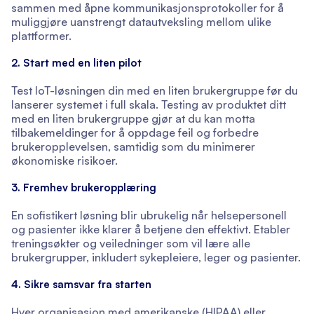
sammen med åpne kommunikasjonsprotokoller for å
muliggjøre uanstrengt datautveksling mellom ulike
plattformer.
2. Start med en liten pilot
Test IoT-løsningen din med en liten brukergruppe før du
lanserer systemet i full skala. Testing av produktet ditt
med en liten brukergruppe gjør at du kan motta
tilbakemeldinger for å oppdage feil og forbedre
brukeropplevelsen, samtidig som du minimerer
økonomiske risikoer.
3. Fremhev brukeropplæring
En sofistikert løsning blir ubrukelig når helsepersonell
og pasienter ikke klarer å betjene den effektivt. Etabler
treningsøkter og veiledninger som vil lære alle
brukergrupper, inkludert sykepleiere, leger og pasienter.
4. Sikre samsvar fra starten
Hver organisasjon med amerikanske (HIPAA) eller