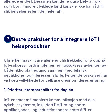
allerede er dyrt. Dessuten kan dette også bety at folk
som bor i mindre utviklede land kanskje ikke har råd til
slik helsetjenester i det hele tatt.
Beste praksiser for å integrere IoT i
7
helseprodukter
Utmerket maskinvare alene er utilstrekkelig for å oppnå
IoT-suksess, fordi implementeringssuksess avhenger av
både riktig planlegging sammen med teknisk
nøyaktighet og interessentstøtte. Følgende praksiser har
vist seg vellykkede for JetBase gjennom deres erfaring:
1. Prioriter interoperabilitet fra dag én
IoT-enheter må etablere kommunikasjon med alle
sykehussystemer, inkludert EMR-er og andre
applikasjoner. Lag industristandardiserte API-er