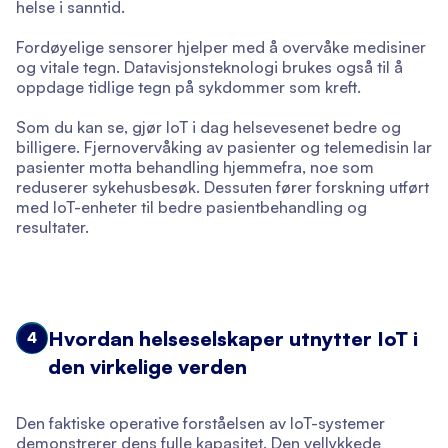
helse i sanntid.
Fordøyelige sensorer hjelper med å overvåke medisiner
og vitale tegn. Datavisjonsteknologi brukes også til å
oppdage tidlige tegn på sykdommer som kreft.
Som du kan se, gjør IoT i dag helsevesenet bedre og
billigere. Fjernovervåking av pasienter og telemedisin lar
pasienter motta behandling hjemmefra, noe som
reduserer sykehusbesøk. Dessuten fører forskning utført
med IoT-enheter til bedre pasientbehandling og
resultater.
Hvordan helseselskaper utnytter IoT i
4
den virkelige verden
Den faktiske operative forståelsen av IoT-systemer
demonstrerer dens fulle kapasitet. Den vellykkede