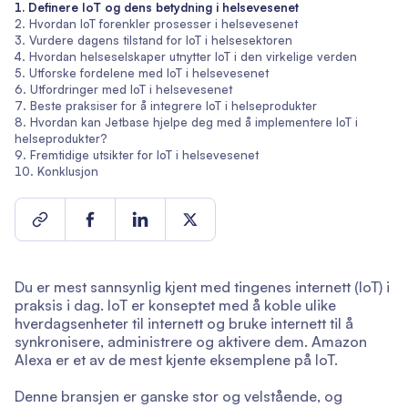
Definere IoT og dens betydning i helsevesenet
Hvordan IoT forenkler prosesser i helsevesenet
Vurdere dagens tilstand for IoT i helsesektoren
Hvordan helseselskaper utnytter IoT i den virkelige verden
Utforske fordelene med IoT i helsevesenet
Utfordringer med IoT i helsevesenet
Beste praksiser for å integrere IoT i helseprodukter
Hvordan kan Jetbase hjelpe deg med å implementere IoT i
helseprodukter?
Fremtidige utsikter for IoT i helsevesenet
Konklusjon
Du er mest sannsynlig kjent med tingenes internett (IoT) i
praksis i dag. IoT er konseptet med å koble ulike
hverdagsenheter til internett og bruke internett til å
synkronisere, administrere og aktivere dem. Amazon
Alexa er et av de mest kjente eksemplene på IoT.
Denne bransjen er ganske stor og velstående, og