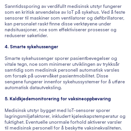
Sanntidssporing av verdifullt medisinsk utstyr fungerer
som en kritisk anvendelse av IoT på sykehus. Ved å feste
sensorer til maskiner som ventilatorer og defibrillatorer,
kan personalet raskt finne disse verktøyene under
nødsituasjoner, noe som effektiviserer prosesser og
reduserer søketider.
4. Smarte sykehussenger
Smarte sykehussenger sporer pasientbevegelser og
vitale tegn, noe som minimerer utviklingen av trykksår
samtidig som medisinsk personell automatisk varsles
om forsøk på uovervåket pasientmobilitet. Disse
sengene fungerer innenfor sykehussystemer for å utføre
automatisk datautveksling.
5. Kaldkjedemonitorering for vaksineoppbevaring
Medisinsk utstyr bygget med IoT-sensorer sporer
lagringsmiljøfaktorer, inkludert kjøleskapstemperatur og
fuktighet. Eventuelle unormale forhold aktiverer varsler
til medisinsk personell for å beskytte vaksinekvaliteten.