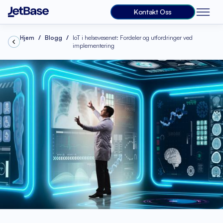
Kontakt Oss
Hjem
Blogg
IoT i helsevesenet: Fordeler og utfordringer ved
implementering