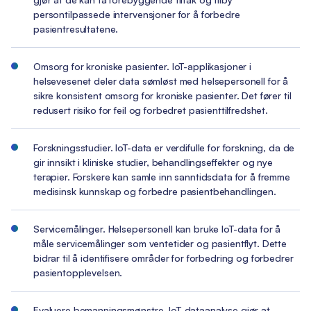
persontilpassede intervensjoner for å forbedre
pasientresultatene.
Omsorg for kroniske pasienter. IoT-applikasjoner i
helsevesenet deler data sømløst med helsepersonell for å
sikre konsistent omsorg for kroniske pasienter. Det fører til
redusert risiko for feil og forbedret pasienttilfredshet.
Forskningsstudier. IoT-data er verdifulle for forskning, da de
gir innsikt i kliniske studier, behandlingseffekter og nye
terapier. Forskere kan samle inn sanntidsdata for å fremme
medisinsk kunnskap og forbedre pasientbehandlingen.
Servicemålinger. Helsepersonell kan bruke IoT-data for å
måle servicemålinger som ventetider og pasientflyt. Dette
bidrar til å identifisere områder for forbedring og forbedrer
pasientopplevelsen.
Evaluere bemanningsmønstre. IoT-dataanalyse gjør at