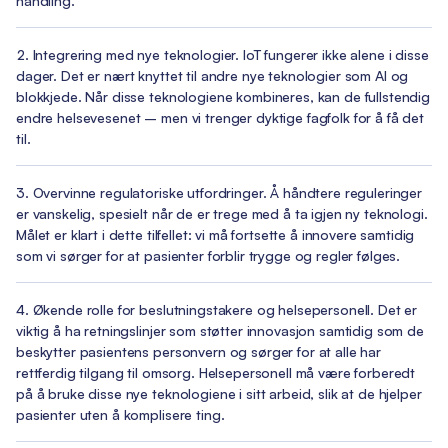
handling.
Integrering med nye teknologier. IoT fungerer ikke alene i disse
dager. Det er nært knyttet til andre nye teknologier som AI og
blokkjede. Når disse teknologiene kombineres, kan de fullstendig
endre helsevesenet – men vi trenger dyktige fagfolk for å få det
til.
Overvinne regulatoriske utfordringer. Å håndtere reguleringer
er vanskelig, spesielt når de er trege med å ta igjen ny teknologi.
Målet er klart i dette tilfellet: vi må fortsette å innovere samtidig
som vi sørger for at pasienter forblir trygge og regler følges.
Økende rolle for beslutningstakere og helsepersonell. Det er
viktig å ha retningslinjer som støtter innovasjon samtidig som de
beskytter pasientens personvern og sørger for at alle har
rettferdig tilgang til omsorg. Helsepersonell må være forberedt
på å bruke disse nye teknologiene i sitt arbeid, slik at de hjelper
pasienter uten å komplisere ting.