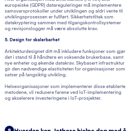
europeiske (GDPR) datareguleringer må implementere
samsvarsprotokoller under utviklingen og aldri vente til
utviklingsprosessen er fullført. Sikkerhetstiltak som
datakryptering sammen med tilgangskontrollsystemer
og revisjonslogger må være absolutte krav.
5. Design for skalerbarhet
Arkitekturdesignet ditt må inkludere funksjoner som gjør
det i stand til å håndtere en voksende brukerbase, samt
nye enheter og økende datakrav. Skybasert infrastruktur
gir den nødvendige elastisiteten for organisasjoner som
satser på langsiktig utvikling.
Helseorganisasjoner som implementerer disse etablerte
metodene, vil redusere farene ved IoT-implementering
og akselerere investeringene i IoT-prosjekter.
Hvordan kan Jetbase hjelpe deg med å
8