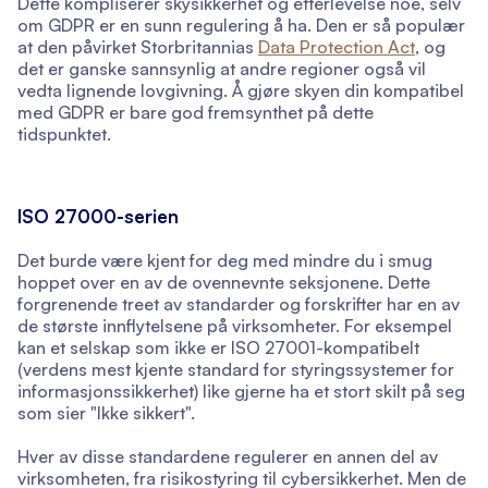
Dette kompliserer skysikkerhet og etterlevelse noe, selv
om GDPR er en sunn regulering å ha. Den er så populær
at den påvirket Storbritannias
Data Protection Act
, og
det er ganske sannsynlig at andre regioner også vil
vedta lignende lovgivning. Å gjøre skyen din kompatibel
med GDPR er bare god fremsynthet på dette
tidspunktet.
ISO 27000-serien
Det burde være kjent for deg med mindre du i smug
hoppet over en av de ovennevnte seksjonene. Dette
forgrenende treet av standarder og forskrifter har en av
de største innflytelsene på virksomheter. For eksempel
kan et selskap som ikke er ISO 27001-kompatibelt
(verdens mest kjente standard for styringssystemer for
informasjonssikkerhet) like gjerne ha et stort skilt på seg
som sier "Ikke sikkert".
Hver av disse standardene regulerer en annen del av
virksomheten, fra risikostyring til cybersikkerhet. Men de