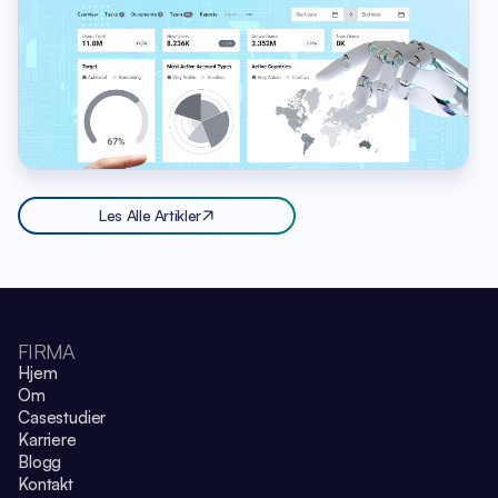
Les Alle Artikler
FIRMA
Hjem
Om
Casestudier
Karriere
Blogg
Kontakt