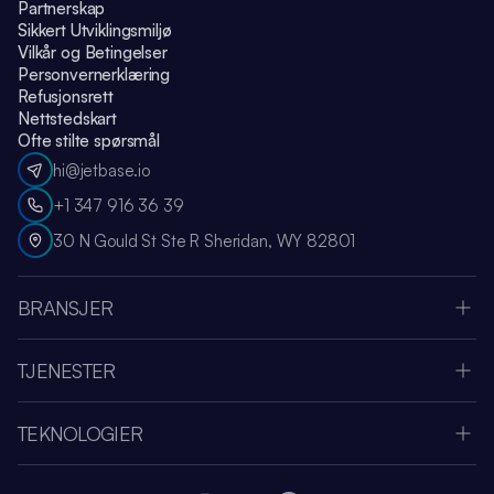
Partnerskap
Sikkert Utviklingsmiljø
Vilkår og Betingelser
Personvernerklæring
Refusjonsrett
Nettstedskart
Ofte stilte spørsmål
hi@jetbase.io
+1 347 916 36 39
30 N Gould St Ste R Sheridan, WY 82801
BRANSJER
Apple Vision Pro
Oculus Meta Quest
TJENESTER
Sportsapp
SaaS Utviklingsselskap
Medier og Underholdning
Systemintegrasjon
Fintech
TEKNOLOGIER
UI & UX-design
Helse
Node.js
Skymigrering
Amazon Web Services
.NET
IoT-apputvikling
Telemedisin