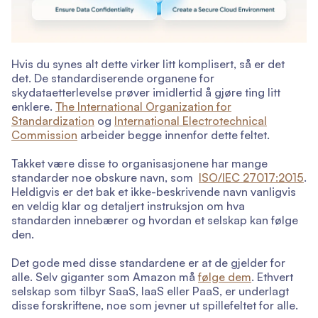
Hvis du synes alt dette virker litt komplisert, så er det
det. De standardiserende organene for
skydataetterlevelse prøver imidlertid å gjøre ting litt
enklere.
The International Organization for
Standardization
og
International Electrotechnical
Commission
arbeider begge innenfor dette feltet.
Takket være disse to organisasjonene har mange
standarder noe obskure navn, som
ISO/IEC 27017:2015
.
Heldigvis er det bak et ikke-beskrivende navn vanligvis
en veldig klar og detaljert instruksjon om hva
standarden innebærer og hvordan et selskap kan følge
den.
Det gode med disse standardene er at de gjelder for
alle. Selv giganter som Amazon må
følge dem
. Ethvert
selskap som tilbyr SaaS, IaaS eller PaaS, er underlagt
disse forskriftene, noe som jevner ut spillefeltet for alle.