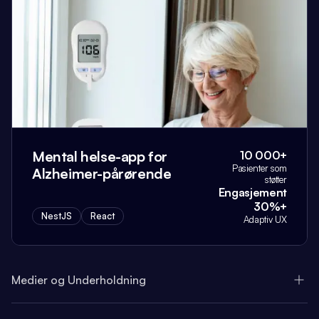
Mental helse-app for
10 000+
Pasienter som
Alzheimer-pårørende
støtter
Engasjement
30%+
NestJS
React
Adaptiv UX
Medier og Underholdning