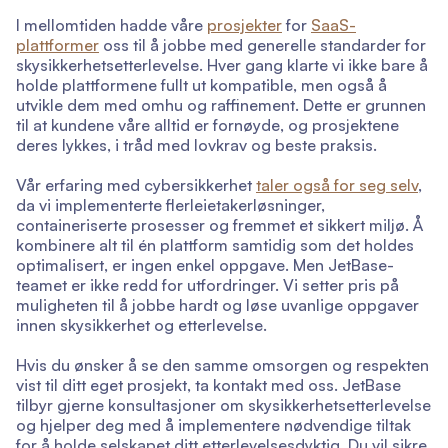
I mellomtiden hadde våre
prosjekter
for
SaaS-
plattformer
oss til å jobbe med generelle standarder for
skysikkerhetsetterlevelse. Hver gang klarte vi ikke bare å
holde plattformene fullt ut kompatible, men også å
utvikle dem med omhu og raffinement. Dette er grunnen
til at kundene våre alltid er fornøyde, og prosjektene
deres lykkes, i tråd med lovkrav og beste praksis.
Vår erfaring med cybersikkerhet
taler også for seg selv
,
da vi implementerte flerleietakerløsninger,
containeriserte prosesser og fremmet et sikkert miljø. Å
kombinere alt til én plattform samtidig som det holdes
optimalisert, er ingen enkel oppgave. Men JetBase-
teamet er ikke redd for utfordringer. Vi setter pris på
muligheten til å jobbe hardt og løse uvanlige oppgaver
innen skysikkerhet og etterlevelse.
Hvis du ønsker å se den samme omsorgen og respekten
vist til ditt eget prosjekt, ta kontakt med oss. JetBase
tilbyr gjerne konsultasjoner om skysikkerhetsetterlevelse
og hjelper deg med å implementere nødvendige tiltak
for å holde selskapet ditt etterlevelsesdyktig. Du vil sikre