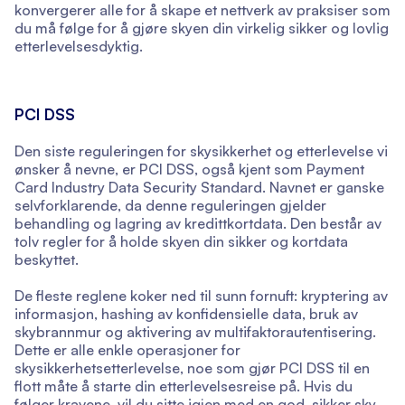
konvergerer alle for å skape et nettverk av praksiser som
du må følge for å gjøre skyen din virkelig sikker og lovlig
etterlevelsesdyktig.
PCI DSS
Den siste reguleringen for skysikkerhet og etterlevelse vi
ønsker å nevne, er PCI DSS, også kjent som Payment
Card Industry Data Security Standard. Navnet er ganske
selvforklarende, da denne reguleringen gjelder
behandling og lagring av kredittkortdata. Den består av
tolv regler for å holde skyen din sikker og kortdata
beskyttet.
De fleste reglene koker ned til sunn fornuft: kryptering av
informasjon, hashing av konfidensielle data, bruk av
skybrannmur og aktivering av multifaktorautentisering.
Dette er alle enkle operasjoner for
skysikkerhetsetterlevelse, noe som gjør PCI DSS til en
flott måte å starte din etterlevelsesreise på. Hvis du
følger kravene, vil du sitte igjen med en god, sikker sky.