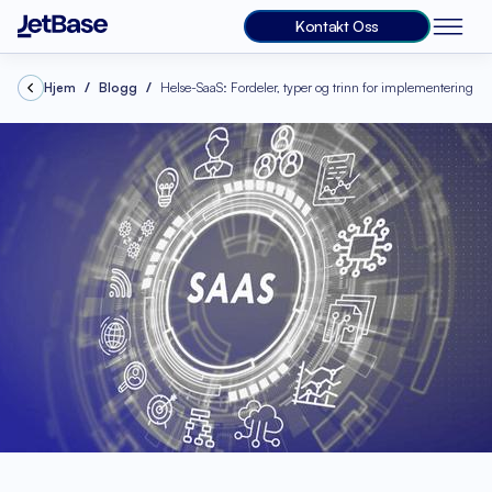
Kontakt Oss
Hjem
Blogg
Helse-SaaS: Fordeler, typer og trinn for implementering