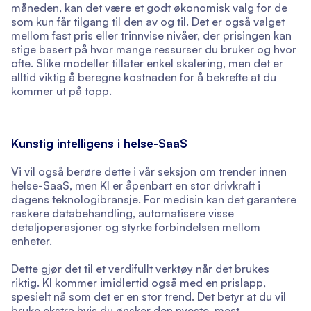
måneden, kan det være et godt økonomisk valg for de
som kun får tilgang til den av og til. Det er også valget
mellom fast pris eller trinnvise nivåer, der prisingen kan
stige basert på hvor mange ressurser du bruker og hvor
ofte. Slike modeller tillater enkel skalering, men det er
alltid viktig å beregne kostnaden for å bekrefte at du
kommer ut på topp.
Kunstig intelligens i helse-SaaS
Vi vil også berøre dette i vår seksjon om trender innen
helse-SaaS, men KI er åpenbart en stor drivkraft i
dagens teknologibransje. For medisin kan det garantere
raskere databehandling, automatisere visse
detaljoperasjoner og styrke forbindelsen mellom
enheter.
Dette gjør det til et verdifullt verktøy når det brukes
riktig. KI kommer imidlertid også med en prislapp,
spesielt nå som det er en stor trend. Det betyr at du vil
bruke ekstra hvis du ønsker den nyeste, mest