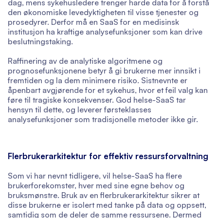
dag, mens sykehusledere trenger harde data for å forstå
den økonomiske levedyktigheten til visse tjenester og
prosedyrer. Derfor må en SaaS for en medisinsk
institusjon ha kraftige analysefunksjoner som kan drive
beslutningstaking.
Raffinering av de analytiske algoritmene og
prognosefunksjonene betyr å gi brukerne mer innsikt i
fremtiden og la dem minimere risiko. Sistnevnte er
åpenbart avgjørende for et sykehus, hvor et feil valg kan
føre til tragiske konsekvenser. God helse-SaaS tar
hensyn til dette, og leverer førsteklasses
analysefunksjoner som tradisjonelle metoder ikke gir.
Flerbrukerarkitektur for effektiv ressursforvaltning
Som vi har nevnt tidligere, vil helse-SaaS ha flere
brukerforekomster, hver med sine egne behov og
bruksmønstre. Bruk av en flerbrukerarkitektur sikrer at
disse brukerne er isolert med tanke på data og oppsett,
samtidig som de deler de samme ressursene. Dermed