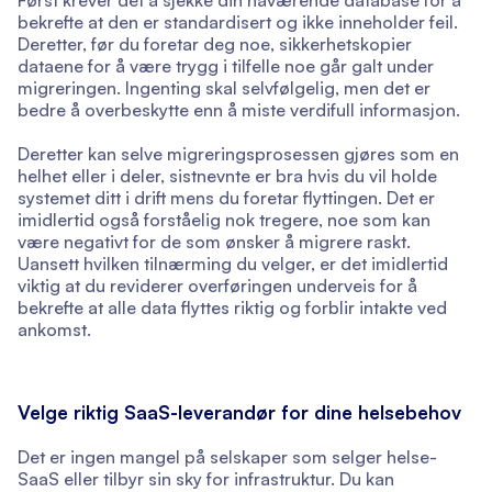
Først krever det å sjekke din nåværende database for å
bekrefte at den er standardisert og ikke inneholder feil.
Deretter, før du foretar deg noe, sikkerhetskopier
dataene for å være trygg i tilfelle noe går galt under
migreringen. Ingenting skal selvfølgelig, men det er
bedre å overbeskytte enn å miste verdifull informasjon.
Deretter kan selve migreringsprosessen gjøres som en
helhet eller i deler, sistnevnte er bra hvis du vil holde
systemet ditt i drift mens du foretar flyttingen. Det er
imidlertid også forståelig nok tregere, noe som kan
være negativt for de som ønsker å migrere raskt.
Uansett hvilken tilnærming du velger, er det imidlertid
viktig at du reviderer overføringen underveis for å
bekrefte at alle data flyttes riktig og forblir intakte ved
ankomst.
Velge riktig SaaS-leverandør for dine helsebehov
Det er ingen mangel på selskaper som selger helse-
SaaS eller tilbyr sin sky for infrastruktur. Du kan