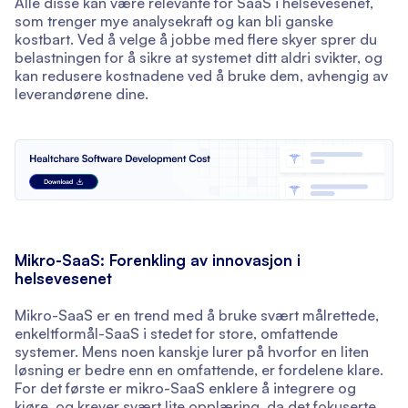
Alle disse kan være relevante for SaaS i helsevesenet,
som trenger mye analysekraft og kan bli ganske
kostbart. Ved å velge å jobbe med flere skyer sprer du
belastningen for å sikre at systemet ditt aldri svikter, og
kan redusere kostnadene ved å bruke dem, avhengig av
leverandørene dine.
Mikro-SaaS: Forenkling av innovasjon i
helsevesenet
Mikro-SaaS er en trend med å bruke svært målrettede,
enkeltformål-SaaS i stedet for store, omfattende
systemer. Mens noen kanskje lurer på hvorfor en liten
løsning er bedre enn en omfattende, er fordelene klare.
For det første er mikro-SaaS enklere å integrere og
kjøre, og krever svært lite opplæring, da det fokuserte