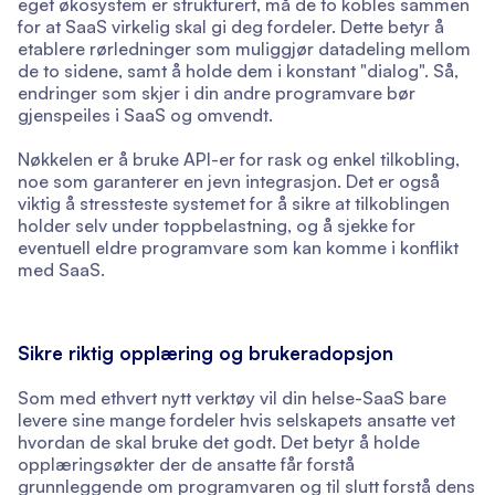
eget økosystem er strukturert, må de to kobles sammen
for at SaaS virkelig skal gi deg fordeler. Dette betyr å
etablere rørledninger som muliggjør datadeling mellom
de to sidene, samt å holde dem i konstant "dialog". Så,
endringer som skjer i din andre programvare bør
gjenspeiles i SaaS og omvendt.
Nøkkelen er å bruke API-er for rask og enkel tilkobling,
noe som garanterer en jevn integrasjon. Det er også
viktig å stressteste systemet for å sikre at tilkoblingen
holder selv under toppbelastning, og å sjekke for
eventuell eldre programvare som kan komme i konflikt
med SaaS.
Sikre riktig opplæring og brukeradopsjon
Som med ethvert nytt verktøy vil din helse-SaaS bare
levere sine mange fordeler hvis selskapets ansatte vet
hvordan de skal bruke det godt. Det betyr å holde
opplæringsøkter der de ansatte får forstå
grunnleggende om programvaren og til slutt forstå dens