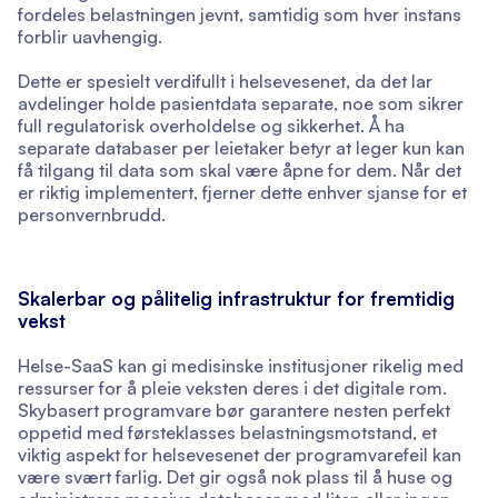
fordeles belastningen jevnt, samtidig som hver instans
forblir uavhengig.
Dette er spesielt verdifullt i helsevesenet, da det lar
avdelinger holde pasientdata separate, noe som sikrer
full regulatorisk overholdelse og sikkerhet. Å ha
separate databaser per leietaker betyr at leger kun kan
få tilgang til data som skal være åpne for dem. Når det
er riktig implementert, fjerner dette enhver sjanse for et
personvernbrudd.
Skalerbar og pålitelig infrastruktur for fremtidig
vekst
Helse-SaaS kan gi medisinske institusjoner rikelig med
ressurser for å pleie veksten deres i det digitale rom.
Skybasert programvare bør garantere nesten perfekt
oppetid med førsteklasses belastningsmotstand, et
viktig aspekt for helsevesenet der programvarefeil kan
være svært farlig. Det gir også nok plass til å huse og