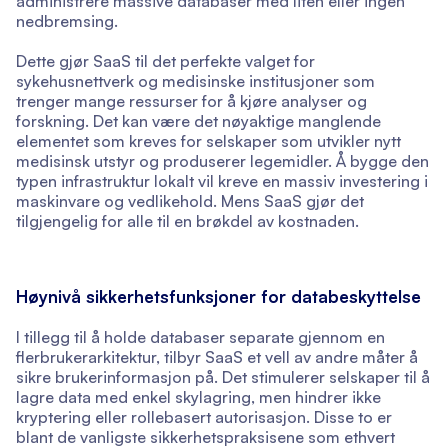
administrere massive databaser med liten eller ingen
nedbremsing.
Dette gjør SaaS til det perfekte valget for
sykehusnettverk og medisinske institusjoner som
trenger mange ressurser for å kjøre analyser og
forskning. Det kan være det nøyaktige manglende
elementet som kreves for selskaper som utvikler nytt
medisinsk utstyr og produserer legemidler. Å bygge den
typen infrastruktur lokalt vil kreve en massiv investering i
maskinvare og vedlikehold. Mens SaaS gjør det
tilgjengelig for alle til en brøkdel av kostnaden.
Høynivå sikkerhetsfunksjoner for databeskyttelse
I tillegg til å holde databaser separate gjennom en
flerbrukerarkitektur, tilbyr SaaS et vell av andre måter å
sikre brukerinformasjon på. Det stimulerer selskaper til å
lagre data med enkel skylagring, men hindrer ikke
kryptering eller rollebasert autorisasjon. Disse to er
blant de vanligste sikkerhetspraksisene som ethvert