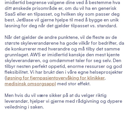
imidlertid begrense valgene dine ved å bestemme hva
ditt ønskede prisområde er, om du vil ha en generisk
SaaS eller en tilpasset, og hvilken sky som passer deg
best. JetBase vil gjerne hjelpe til med å bygge en unik
løsning for deg når det gjelder tilpasset vs. standard.
Når det gjelder de andre punktene, vil de fleste av de
største skyleverandørene ha gode vilkår for bedrifter, da
de konkurrerer med hverandre og må tilby det samme
grunnlaget. AWS er imidlertid kanskje den mest kjente
skyleverandøren, og omdømmet taler for seg selv. Den
tilbyr nesten perfekt oppetid, enorme ressurser og god
fleksibilitet. Vi har brukt den i våre egne helseprosjekter
(
løsning for fjernpasientovervåking for klinikker
,
medisinsk omsorgsapp)
med stor effekt.
Men hvis du vil være sikker på at du velger riktig
leverandør, hjelper vi gjerne med rådgivning og dypere
veiledning i saken.