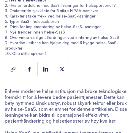
Hva er helse-SaaS?
Hva er fordelene med SaaS-løsninger for helsepersonell?
Omfattende sjekkliste for å sikre HIPAA-samsvar
Karakteristiske trekk ved helse-SaaS-løsninger
Typer SaaS i helsesektoren
Trinn for implementering av helse-SaaS-løsninger
Nye trender innen helse-SaaS
Overvinne vanlige utfordringer ved innføring av helse-SaaS
Hvordan Jetbase kan hjelpe deg med å bygge helse-SaaS-
produkter
Ofte stilte spørsmål
Enhver moderne helseinstitusjon må bruke teknologiske
fremskritt for å levere bedre pasienttjenester. Dette kan
bety nytt medisinsk utstyr, robust skyarkitektur eller bruk
av helse-SaaS, som er emnet for denne artikkelen. Disse
løsningene kan bidra til operasjonell effektivitet,
pasienthåndtering og helsetjenester av høy kvalitet.
Helse-SaaS kan imidlertid komme i mange former, og