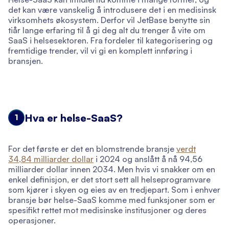
det kan være vanskelig å introdusere det i en medisinsk
virksomhets økosystem. Derfor vil JetBase benytte sin
tiår lange erfaring til å gi deg alt du trenger å vite om
SaaS i helsesektoren. Fra fordeler til kategorisering og
fremtidige trender, vil vi gi en komplett innføring i
bransjen.
Hva er helse-SaaS?
1
For det første er det en blomstrende bransje
verdt
34,84 milliarder dollar
i 2024 og anslått å nå 94,56
milliarder dollar innen 2034. Men hvis vi snakker om en
enkel definisjon, er det stort sett all helseprogramvare
som kjører i skyen og eies av en tredjepart. Som i enhver
bransje bør helse-SaaS komme med funksjoner som er
spesifikt rettet mot medisinske institusjoner og deres
operasjoner.