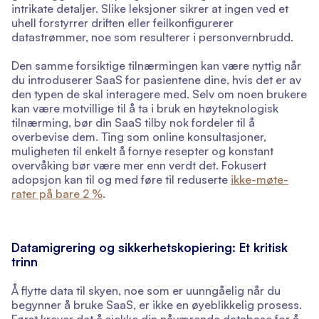
intrikate detaljer. Slike leksjoner sikrer at ingen ved et
uhell forstyrrer driften eller feilkonfigurerer
datastrømmer, noe som resulterer i personvernbrudd.
Den samme forsiktige tilnærmingen kan være nyttig når
du introduserer SaaS for pasientene dine, hvis det er av
den typen de skal interagere med. Selv om noen brukere
kan være motvillige til å ta i bruk en høyteknologisk
tilnærming, bør din SaaS tilby nok fordeler til å
overbevise dem. Ting som online konsultasjoner,
muligheten til enkelt å fornye resepter og konstant
overvåking bør være mer enn verdt det. Fokusert
adopsjon kan til og med føre til reduserte
ikke-møte-
rater på bare 2 %
.
Datamigrering og sikkerhetskopiering: Et kritisk
trinn
Å flytte data til skyen, noe som er uunngåelig når du
begynner å bruke SaaS, er ikke en øyeblikkelig prosess.